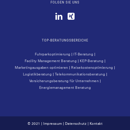
FOLGEN SIE UNS
TOP-BERATUNGSBEREICHE
Fuhr­park­op­ti­mie­rung
|
IT-Bera­tung
|
Faci­li­ty Manage­ment Bera­tung
|
KEP-Bera­tung
|
Mar­ke­ting­aus­ga­ben opti­mie­ren
|
Rei­se­kos­ten­op­ti­mie­rung
|
Logis­tik­be­ra­tung
|
Tele­kom­mu­ni­ka­ti­ons­be­ra­tung
|
Ver­si­che­rungs­be­ra­tung für Unter­neh­men
|
Ener­gie­ma­nage­ment Beratung
© 2021 |
Impressum
|
Datenschutz
|
Kontakt