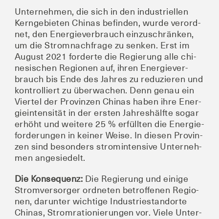
Unter­neh­men, die sich in den indus­tri­el­len
Kern­ge­bie­ten Chi­nas befin­den, wur­de ver­ord­
net, den Ener­gie­ver­brauch ein­zu­schrän­ken,
um die Strom­nach­fra­ge zu sen­ken. Erst im
August 2021 for­der­te die Regie­rung alle chi­
ne­si­schen Regio­nen auf, ihren Ener­gie­ver­
brauch bis Ende des Jah­res zu redu­zie­ren und
kon­trol­liert zu über­wa­chen. Denn genau ein
Vier­tel der Pro­vin­zen Chi­nas haben ihre Ener­
gie­in­ten­si­tät in der ers­ten Jah­res­hälf­te sogar
erhöht und wei­te­re 25 % erfüll­ten die Ener­gie­
for­de­run­gen in kei­ner Wei­se. In die­sen Pro­vin­
zen sind beson­ders strom­in­ten­si­ve Unter­neh­
men angesiedelt.
Die Kon­se­quenz:
Die Regie­rung und eini­ge
Strom­ver­sor­ger ord­ne­ten betrof­fe­nen Regio­
nen, dar­un­ter wich­ti­ge Indus­trie­stand­or­te
Chi­nas, Strom­ra­tio­nie­run­gen vor. Vie­le Unter­