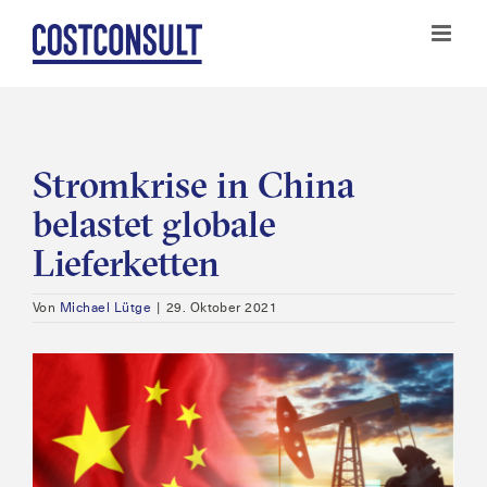
Zum
Inhalt
springen
Stromkrise in China
belastet globale
Lieferketten
Von
Michael Lütge
|
29. Oktober 2021
Zeige
grösseres
Bild