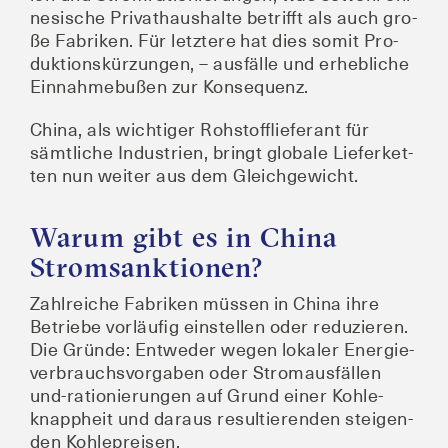
ne­si­sche Pri­vat­haus­hal­te betrifft als auch gro­
ße Fabri­ken. Für letz­te­re hat dies somit Pro­
duk­ti­ons­kür­zun­gen, – aus­fäl­le und erheb­li­che
Ein­nah­me­bu­ßen zur Konsequenz.
Chi­na, als wich­ti­ger Roh­stoff­lie­fe­rant für
sämt­li­che Indus­trien, bringt glo­ba­le Lie­fer­ket­
ten nun wei­ter aus dem Gleichgewicht.
Warum gibt es in China
Stromsanktionen?
Zahl­rei­che Fabri­ken müs­sen in Chi­na ihre
Betrie­be vor­läu­fig ein­stel­len oder redu­zie­ren.
Die Grün­de: Ent­we­der wegen loka­ler Ener­gie­
ver­brauchs­vor­ga­ben oder Strom­aus­fäl­len
und-ratio­nie­run­gen auf Grund einer Koh­le­
knapp­heit und dar­aus resul­tie­ren­den stei­gen­
den Kohlepreisen.