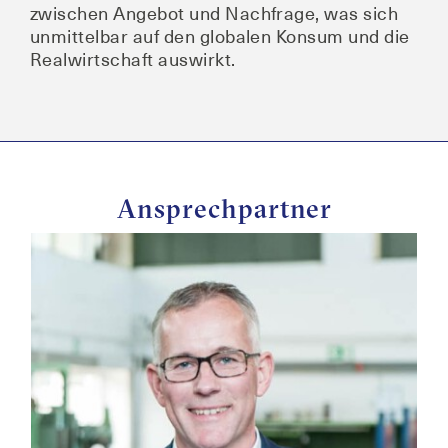
zwi­schen Ange­bot und Nach­fra­ge, was sich
unmit­tel­bar auf den glo­ba­len Kon­sum und die
Real­wirt­schaft auswirkt.
Ansprechpartner