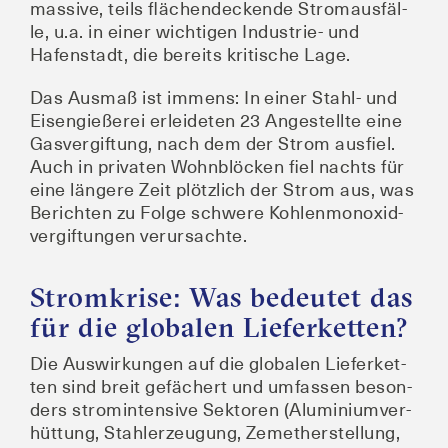
mas­si­ve, teils flä­chen­de­cken­de Strom­aus­fäl­
le, u.a. in einer wich­ti­gen Indus­trie- und
Hafen­stadt, die bereits kri­ti­sche Lage.
Das Aus­maß ist immens: In einer Stahl- und
Eisen­gie­ße­rei erlei­de­ten 23 Ange­stell­te eine
Gas­ver­gif­tung, nach dem der Strom aus­fiel.
Auch in pri­va­ten Wohn­blö­cken fiel nachts für
eine län­ge­re Zeit plötz­lich der Strom aus, was
Berich­ten zu Fol­ge schwe­re Koh­len­mon­oxid­
ver­gif­tun­gen verursachte.
Stromkrise: Was bedeutet das
für die globalen Lieferketten?
Die Aus­wir­kun­gen auf die glo­ba­len Lie­fer­ket­
ten sind breit gefä­chert und umfas­sen beson­
ders strom­in­ten­si­ve Sek­to­ren (Alu­mi­ni­um­ver­
hüt­tung, Stahl­er­zeu­gung, Zeme­ther­stel­lung,