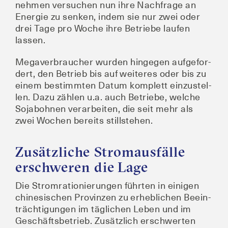
neh­men ver­su­chen nun ihre Nach­fra­ge an
Ener­gie zu sen­ken, indem sie nur zwei oder
drei Tage pro Woche ihre Betrie­be lau­fen
lassen.
Mega­ver­brau­cher wur­den hin­ge­gen auf­ge­for­
dert, den Betrieb bis auf wei­te­res oder bis zu
einem bestimm­ten Datum kom­plett ein­zu­stel­
len. Dazu zäh­len u.a. auch Betrie­be, wel­che
Soja­boh­nen ver­ar­bei­ten, die seit mehr als
zwei Wochen bereits stillstehen.
Zusätzliche Stromausfälle
erschweren die Lage
Die Strom­ra­tio­nie­run­gen führ­ten in eini­gen
chi­ne­si­schen Pro­vin­zen zu erheb­li­chen Beein­
träch­ti­gun­gen im täg­li­chen Leben und im
Geschäfts­be­trieb. Zusätz­lich erschwer­ten