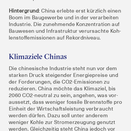
Hin­ter­grund
: Chi­na erleb­te erst kürz­lich einen
Boom im Bau­ge­wer­be und in der ver­ar­bei­ten
Indus­trie. Die zuneh­men­de Kon­zen­tra­ti­on auf
Bau­we­sen und Infra­struk­tur ver­ur­sach­te Koh­
len­stoff­emis­sio­nen auf Rekordniveau.
Klimaziele Chinas
Die chi­ne­si­sche Indus­trie steht nun vor dem
star­ken Druck stei­gen­der Ener­gie­prei­se und
der For­de­run­gen, die CO2-Emis­sio­nen zu
redu­zie­ren. Chi­na möch­te das Kli­ma­ziel, bis
2060 CO2-neu­tral zu sein, ange­hen, was vor­
aus­setzt, dass weni­ger fos­si­le Brenn­stof­fe pro
Ein­heit der Wirt­schafts­leis­tung ver­braucht
wer­den dür­fen. Dazu soll unter ande­rem
weni­ger Koh­le zur Strom­erzeu­gung genutzt
wer­den. Gleich­zei­tig steht Chi­na jedoch vor