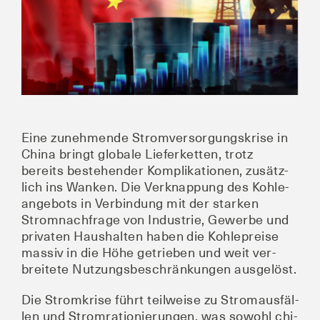
Eine zuneh­men­de Strom­ver­sor­gungs­kri­se in
Chi­na bringt glo­ba­le Lie­fer­ket­ten, trotz
bereits bestehen­der Kom­pli­ka­tio­nen, zusätz­
lich ins Wan­ken. Die Ver­knap­pung des Koh­le­
an­ge­bots in Ver­bin­dung mit der star­ken
Strom­nach­fra­ge von Indus­trie, Gewer­be und
pri­va­ten Haus­hal­ten haben die Koh­le­prei­se
mas­siv in die Höhe getrie­ben und weit ver­
brei­te­te Nut­zungs­be­schrän­kun­gen ausgelöst.
Die Strom­kri­se führt teil­wei­se zu Strom­aus­fäl­
len und Strom­ra­tio­nie­run­gen, was sowohl chi­