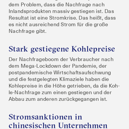
dem Pro­blem, dass die Nach­fra­ge nach
Inlands­pro­duk­ten mas­siv gestie­gen ist. Das
Resul­tat ist eine Strom­kri­se. Das heißt, dass
es nicht aus­rei­chend Strom für die gro­ße
Nach­fra­ge gibt.
Stark gestiegene Kohlepreise
Der Nach­fra­ge­boom der Ver­brau­cher nach
dem Mega-Lock­down der Pan­de­mie, der
post­pan­de­mi­sche Wirt­schafts­auf­schwung
und die fest­ge­leg­ten Kli­ma­zie­le haben die
Koh­le­prei­se in die Höhe getrie­ben, da die Koh­
le-Nach­fra­ge zum einen gestie­gen und der
Abbau zum ande­ren zurück­ge­gan­gen ist.
Stromsanktionen in
chinesischen Unternehmen