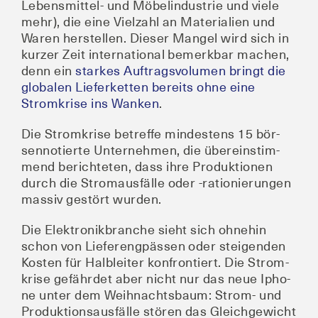
Lebens­mit­tel- und Möbel­in­dus­trie und vie­le
mehr), die eine Viel­zahl an Mate­ria­li­en und
Waren her­stel­len. Die­ser Man­gel wird sich in
kur­zer Zeit inter­na­tio­nal bemerk­bar machen,
denn ein
star­kes Auf­trags­vo­lu­men bringt die
glo­ba­len Lie­fer­ket­ten bereits ohne eine
Strom­kri­se ins Wan­ken
.
Die Strom­kri­se betref­fe min­des­tens 15 bör­
sen­no­tier­te Unter­neh­men, die über­ein­stim­
mend berich­te­ten, dass ihre Pro­duk­tio­nen
durch die Strom­aus­fäl­le oder ‑ratio­nie­run­gen
mas­siv gestört wurden.
Die Elek­tronik­bran­che sieht sich ohne­hin
schon von Lie­fer­eng­päs­sen oder stei­gen­den
Kos­ten für Halb­lei­ter kon­fron­tiert. Die Strom­
kri­se gefähr­det aber nicht nur das neue Ipho­
ne unter dem Weih­nachts­baum: Strom- und
Pro­duk­ti­ons­aus­fäl­le stö­ren das Gleich­ge­wicht