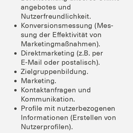
an­ge­bo­tes und
Nutzerfreundlichkeit.
Kon­ver­si­ons­mes­sung (Mes­
sung der Effek­ti­vi­tät von
Marketingmaßnahmen).
Direkt­mar­ke­ting (z.B. per
E‑Mail oder postalisch).
Ziel­grup­pen­bil­dung.
Mar­ke­ting.
Kon­takt­an­fra­gen und
Kommunikation.
Pro­fi­le mit nut­zer­be­zo­ge­nen
Infor­ma­tio­nen (Erstel­len von
Nutzerprofilen).