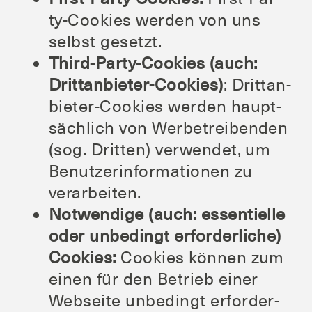
ty-Coo­kies wer­den von uns
selbst gesetzt.
Third-Par­ty-Coo­kies (auch:
Dritt­an­bie­ter-Coo­kies)
: Dritt­an­
bie­ter-Coo­kies wer­den haupt­
säch­lich von Wer­be­trei­ben­den
(sog. Drit­ten) ver­wen­det, um
Benut­zer­in­for­ma­tio­nen zu
verarbeiten.
Not­wen­di­ge (auch: essen­ti­el­le
oder unbe­dingt erfor­der­li­che)
Coo­kies:
Coo­kies kön­nen zum
einen für den Betrieb einer
Web­sei­te unbe­dingt erfor­der­