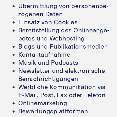
Über­mitt­lung von per­so­nen­be­
zo­ge­nen Daten
Ein­satz von Cookies
Bereit­stel­lung des Online­an­ge­
bo­tes und Webhosting
Blogs und Publikationsmedien
Kon­takt­auf­nah­me
Musik und Podcasts
News­let­ter und elek­tro­ni­sche
Benachrichtigungen
Werb­li­che Kom­mu­ni­ka­ti­on via
E‑Mail, Post, Fax oder Telefon
Online­mar­ke­ting
Bewer­tungs­platt­for­men