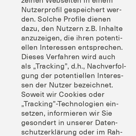
zel­nen Web­sei­ten in einem
Nut­zer­pro­fil gespei­chert wer­
den. Sol­che Pro­fi­le die­nen
dazu, den Nut­zern z.B. Inhal­te
anzu­zei­gen, die ihren poten­ti­
el­len Inter­es­sen ent­spre­chen.
Die­ses Ver­fah­ren wird auch
als „Track­ing”, d.h., Nach­ver­fol­
gung der poten­ti­el­len Inter­es­
sen der Nut­zer bezeich­net.
Soweit wir Coo­kies oder
„Tracking”-Technologien ein­
set­zen, infor­mie­ren wir Sie
geson­dert in unse­rer Daten­
schutz­er­klä­rung oder im Rah­