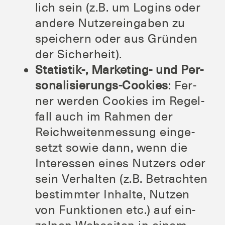
lich sein (z.B. um Log­ins oder
ande­re Nut­zer­ein­ga­ben zu
spei­chern oder aus Grün­den
der Sicherheit).
Statistik‑, Mar­ke­ting- und Per­
so­na­li­sie­rungs-Coo­kies
: Fer­
ner wer­den Coo­kies im Regel­
fall auch im Rah­men der
Reich­wei­ten­mes­sung ein­ge­
setzt sowie dann, wenn die
Inter­es­sen eines Nut­zers oder
sein Ver­hal­ten (z.B. Betrach­ten
bestimm­ter Inhal­te, Nut­zen
von Funk­tio­nen etc.) auf ein­