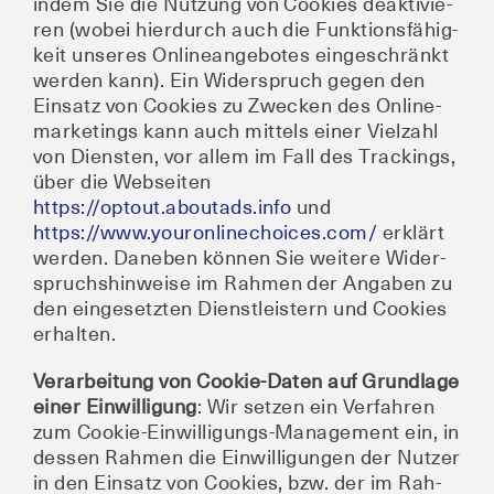
indem Sie die Nut­zung von Coo­kies deak­ti­vie­
ren (wobei hier­durch auch die Funk­ti­ons­fä­hig­
keit unse­res Online­an­ge­bo­tes ein­ge­schränkt
wer­den kann). Ein Wider­spruch gegen den
Ein­satz von Coo­kies zu Zwe­cken des Online­
mar­ke­tings kann auch mit­tels einer Viel­zahl
von Diens­ten, vor allem im Fall des Trackings,
über die Web­sei­ten
https://optout.aboutads.info
und
https://www.youronlinechoices.com/
erklärt
wer­den. Dane­ben kön­nen Sie wei­te­re Wider­
spruchs­hin­wei­se im Rah­men der Anga­ben zu
den ein­ge­setz­ten Dienst­leis­tern und Coo­kies
erhalten.
Ver­ar­bei­tung von Coo­kie-Daten auf Grund­la­ge
einer Ein­wil­li­gung
: Wir set­zen ein Ver­fah­ren
zum Coo­kie-Ein­wil­li­gungs-Manage­ment ein, in
des­sen Rah­men die Ein­wil­li­gun­gen der Nut­zer
in den Ein­satz von Coo­kies, bzw. der im Rah­