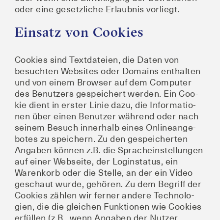
oder eine gesetz­li­che Erlaub­nis vorliegt.
Einsatz von Cookies
Coo­kies sind Text­da­tei­en, die Daten von
besuch­ten Web­sites oder Domains ent­hal­ten
und von einem Brow­ser auf dem Com­pu­ter
des Benut­zers gespei­chert wer­den. Ein Coo­
kie dient in ers­ter Linie dazu, die Infor­ma­tio­
nen über einen Benut­zer wäh­rend oder nach
sei­nem Besuch inner­halb eines Online­an­ge­
bo­tes zu spei­chern. Zu den gespei­cher­ten
Anga­ben kön­nen z.B. die Sprach­ein­stel­lun­gen
auf einer Web­sei­te, der Log­in­sta­tus, ein
Waren­korb oder die Stel­le, an der ein Video
geschaut wur­de, gehö­ren. Zu dem Begriff der
Coo­kies zäh­len wir fer­ner ande­re Tech­no­lo­
gien, die die glei­chen Funk­tio­nen wie Coo­kies
erfül­len (z.B., wenn Anga­ben der Nut­zer