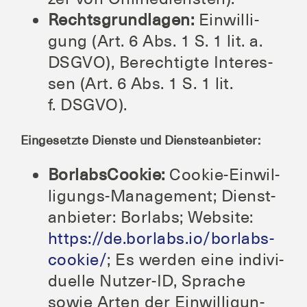
Rechts­grund­la­gen:
Ein­wil­li­
gung (Art. 6 Abs. 1 S. 1 lit. a.
DSGVO), Berech­tig­te Inter­es­
sen (Art. 6 Abs. 1 S. 1 lit.
f. DSGVO).
Ein­ge­setz­te Diens­te und Diensteanbieter:
Borlab­s­Coo­kie:
Coo­kie-Ein­wil­
li­gungs-Manage­ment; Dienst­
an­bie­ter: Borlabs; Web­site:
https://de.borlabs.io/borlabs-
cookie/
; Es wer­den eine indi­vi­
du­el­le Nut­zer-ID, Spra­che
sowie Arten der Ein­wil­li­gun­