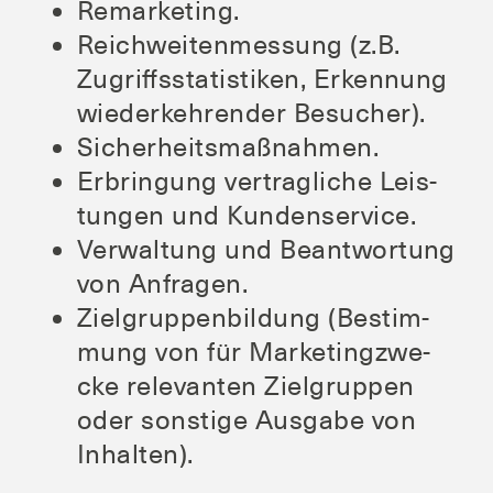
Remar­ke­ting.
Reich­wei­ten­mes­sung (z.B.
Zugriffs­sta­tis­ti­ken, Erken­nung
wie­der­keh­ren­der Besucher).
Sicher­heits­maß­nah­men.
Erbrin­gung ver­trag­li­che Leis­
tun­gen und Kundenservice.
Ver­wal­tung und Beant­wor­tung
von Anfragen.
Ziel­grup­pen­bil­dung (Bestim­
mung von für Mar­ke­ting­zwe­
cke rele­van­ten Ziel­grup­pen
oder sons­ti­ge Aus­ga­be von
Inhalten).