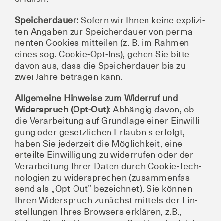
Spei­cher­dau­er:
Sofern wir Ihnen kei­ne expli­zi­
ten Anga­ben zur Spei­cher­dau­er von per­ma­
nen­ten Coo­kies mit­tei­len (z. B. im Rah­men
eines sog. Coo­kie-Opt-Ins), gehen Sie bit­te
davon aus, dass die Spei­cher­dau­er bis zu
zwei Jah­re betra­gen kann.
All­ge­mei­ne Hin­wei­se zum Wider­ruf und
Wider­spruch (Opt-Out):
Abhän­gig davon, ob
die Ver­ar­bei­tung auf Grund­la­ge einer Ein­wil­li­
gung oder gesetz­li­chen Erlaub­nis erfolgt,
haben Sie jeder­zeit die Mög­lich­keit, eine
erteil­te Ein­wil­li­gung zu wider­ru­fen oder der
Ver­ar­bei­tung Ihrer Daten durch Coo­kie-Tech­
no­lo­gien zu wider­spre­chen (zusam­men­fas­
send als „Opt-Out” bezeich­net). Sie kön­nen
Ihren Wider­spruch zunächst mit­tels der Ein­
stel­lun­gen Ihres Brow­sers erklä­ren, z.B.,