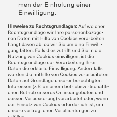
men der Ein­ho­lung einer
Einwilligung.
Hin­wei­se zu Rechts­grund­la­gen:
Auf wel­cher
Rechts­grund­la­ge wir Ihre per­so­nen­be­zo­ge­
nen Daten mit Hil­fe von Coo­kies ver­ar­bei­ten,
hängt davon ab, ob wir Sie um eine Ein­wil­li­
gung bit­ten. Falls dies zutrifft und Sie in die
Nut­zung von Coo­kies ein­wil­li­gen, ist die
Rechts­grund­la­ge der Ver­ar­bei­tung Ihrer
Daten die erklär­te Ein­wil­li­gung. Andern­falls
wer­den die mit­hil­fe von Coo­kies ver­ar­bei­te­ten
Daten auf Grund­la­ge unse­rer berech­tig­ten
Inter­es­sen (z.B. an einem betriebs­wirt­schaft­li­
chen Betrieb unse­res Online­an­ge­bo­tes und
des­sen Ver­bes­se­rung) ver­ar­bei­tet oder, wenn
der Ein­satz von Coo­kies erfor­der­lich ist, um
unse­re ver­trag­li­chen Ver­pflich­tun­gen zu
erfüllen.