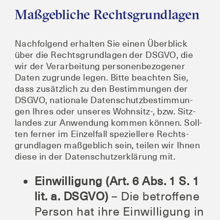
Maßgebliche Rechtsgrundlagen
Nach­fol­gend erhal­ten Sie einen Über­blick
über die Rechts­grund­la­gen der DSGVO, die
wir der Ver­ar­bei­tung per­so­nen­be­zo­ge­ner
Daten zugrun­de legen. Bit­te beach­ten Sie,
dass zusätz­lich zu den Bestim­mun­gen der
DSGVO, natio­na­le Daten­schutz­be­stim­mun­
gen Ihres oder unse­res Wohnsitz‑, bzw. Sitz­
lan­des zur Anwen­dung kom­men kön­nen. Soll­
ten fer­ner im Ein­zel­fall spe­zi­el­le­re Rechts­
grund­la­gen maß­geb­lich sein, tei­len wir Ihnen
die­se in der Daten­schutz­er­klä­rung mit.
Ein­wil­li­gung (Art. 6 Abs. 1 S. 1
lit. a. DSGVO)
– Die betrof­fe­ne
Per­son hat ihre Ein­wil­li­gung in