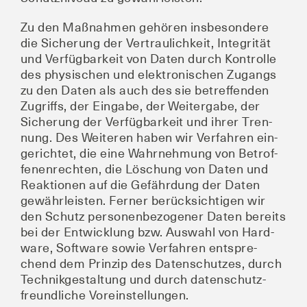
Zu den Maß­nah­men gehö­ren ins­be­son­de­re
die Siche­rung der Ver­trau­lich­keit, Inte­gri­tät
und Ver­füg­bar­keit von Daten durch Kon­trol­le
des phy­si­schen und elek­tro­ni­schen Zugangs
zu den Daten als auch des sie betref­fen­den
Zugriffs, der Ein­ga­be, der Wei­ter­ga­be, der
Siche­rung der Ver­füg­bar­keit und ihrer Tren­
nung. Des Wei­te­ren haben wir Ver­fah­ren ein­
ge­rich­tet, die eine Wahr­neh­mung von Betrof­
fe­nen­rech­ten, die Löschung von Daten und
Reak­tio­nen auf die Gefähr­dung der Daten
gewähr­leis­ten. Fer­ner berück­sich­ti­gen wir
den Schutz per­so­nen­be­zo­ge­ner Daten bereits
bei der Ent­wick­lung bzw. Aus­wahl von Hard­
ware, Soft­ware sowie Ver­fah­ren ent­spre­
chend dem Prin­zip des Daten­schut­zes, durch
Tech­nik­ge­stal­tung und durch daten­schutz­
freund­li­che Voreinstellungen.