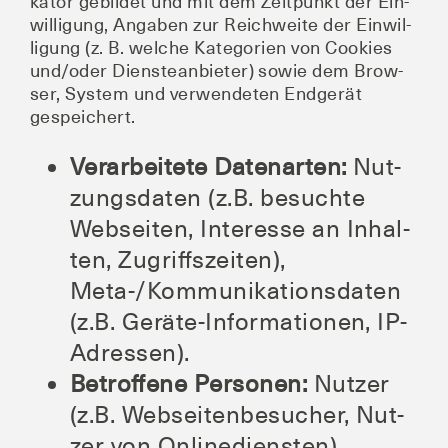
ka­tor gebil­det und mit dem Zeit­punkt der Ein­
wil­li­gung, Anga­ben zur Reich­wei­te der Ein­wil­
li­gung (z. B. wel­che Kate­go­rien von Coo­kies
und/oder Diens­te­an­bie­ter) sowie dem Brow­
ser, Sys­tem und ver­wen­de­ten End­ge­rät
gespeichert.
Ver­ar­bei­te­te Daten­ar­ten:
Nut­
zungs­da­ten (z.B. besuch­te
Web­sei­ten, Inter­es­se an Inhal­
ten, Zugriffs­zei­ten),
Meta-/Kom­mu­ni­ka­ti­ons­da­ten
(z.B. Gerä­te-Infor­ma­tio­nen, IP-
Adressen).
Betrof­fe­ne Per­so­nen:
Nut­zer
(z.B. Web­sei­ten­be­su­cher, Nut­
zer von Onlinediensten).