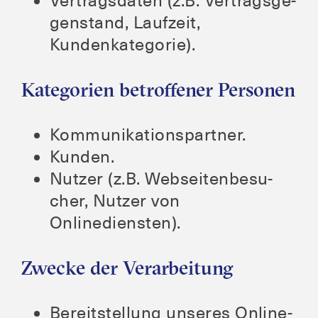
Ver­trags­da­ten (z.B. Ver­trags­ge­
gen­stand, Lauf­zeit,
Kundenkategorie).
Kategorien betroffener Personen
Kom­mu­ni­ka­ti­ons­part­ner.
Kun­den.
Nut­zer (z.B. Web­sei­ten­be­su­
cher, Nut­zer von
Onlinediensten).
Zwecke der Verarbeitung
Bereit­stel­lung unse­res Online­