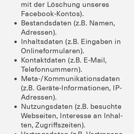
mit der Löschung unse­res
Facebook-Kontos).
Bestands­da­ten (z.B. Namen,
Adressen).
Inhalts­da­ten (z.B. Ein­ga­ben in
Onlineformularen).
Kon­takt­da­ten (z.B. E‑Mail,
Telefonnummern).
Meta-/Kom­mu­ni­ka­ti­ons­da­ten
(z.B. Gerä­te-Infor­ma­tio­nen, IP-
Adressen).
Nut­zungs­da­ten (z.B. besuch­te
Web­sei­ten, Inter­es­se an Inhal­
ten, Zugriffszeiten).