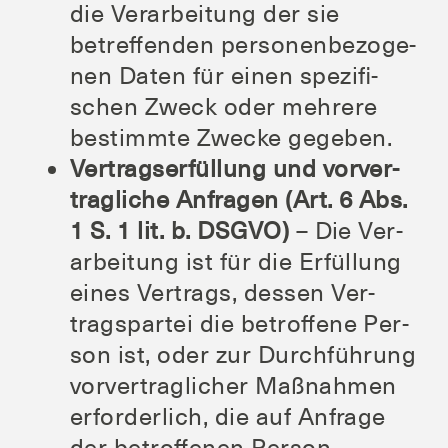
die Ver­ar­bei­tung der sie
betref­fen­den per­so­nen­be­zo­ge­
nen Daten für einen spe­zi­fi­
schen Zweck oder meh­re­re
bestimm­te Zwe­cke gegeben.
Ver­trags­er­fül­lung und vor­ver­
trag­li­che Anfra­gen (Art. 6 Abs.
1 S. 1 lit. b. DSGVO)
– Die Ver­
ar­bei­tung ist für die Erfül­lung
eines Ver­trags, des­sen Ver­
trags­par­tei die betrof­fe­ne Per­
son ist, oder zur Durch­füh­rung
vor­ver­trag­li­cher Maß­nah­men
erfor­der­lich, die auf Anfra­ge