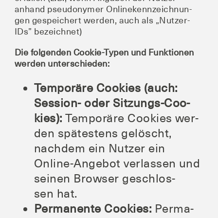
anhand pseud­ony­mer Online­kenn­zeich­nun­
gen gespei­chert wer­den, auch als „Nut­zer-
IDs” bezeichnet)
Die fol­gen­den Coo­kie-Typen und Funk­tio­nen
wer­den unterschieden:
Tem­po­rä­re Coo­kies (auch:
Ses­si­on- oder Sit­zungs-Coo­
kies):
Tem­po­rä­re Coo­kies wer­
den spä­tes­tens gelöscht,
nach­dem ein Nut­zer ein
Online-Ange­bot ver­las­sen und
sei­nen Brow­ser geschlos­
sen hat.
Per­ma­nen­te Coo­kies:
Per­ma­