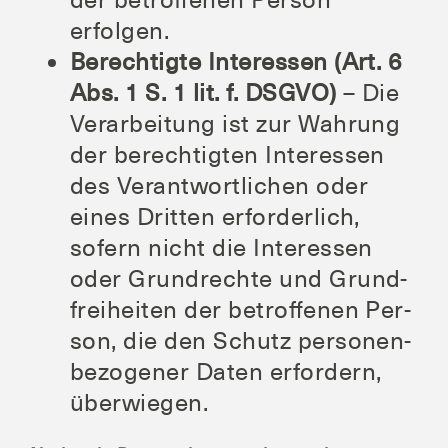
der betrof­fe­nen Per­son
erfolgen.
Berech­tig­te Inter­es­sen (Art. 6
Abs. 1 S. 1 lit. f. DSGVO)
– Die
Ver­ar­bei­tung ist zur Wah­rung
der berech­tig­ten Inter­es­sen
des Ver­ant­wort­li­chen oder
eines Drit­ten erfor­der­lich,
sofern nicht die Inter­es­sen
oder Grund­rech­te und Grund­
frei­hei­ten der betrof­fe­nen Per­
son, die den Schutz per­so­nen­
be­zo­ge­ner Daten erfor­dern,
überwiegen.