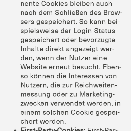
nen­te Coo­kies blei­ben auch
nach dem Schlie­ßen des Brow­
sers gespei­chert. So kann bei­
spiels­wei­se der Log­in-Sta­tus
gespei­chert oder bevor­zug­te
Inhal­te direkt ange­zeigt wer­
den, wenn der Nut­zer eine
Web­site erneut besucht. Eben­
so kön­nen die Inter­es­sen von
Nut­zern, die zur Reich­wei­ten­
mes­sung oder zu Mar­ke­ting­
zwe­cken ver­wen­det wer­den, in
einem sol­chen Coo­kie gespei­
chert werden.
First-Par­ty-Coo­kies:
First-Par­