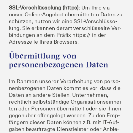
SSL-Ver­schlüs­se­lung (https)
: Um Ihre via
unser Online-Ange­bot über­mit­tel­ten Daten zu
schüt­zen, nut­zen wir eine SSL-Ver­schlüs­se­
lung. Sie erken­nen der­art ver­schlüs­sel­te Ver­
bin­dun­gen an dem Prä­fix https:// in der
Adress­zei­le Ihres Browsers.
Übermittlung von
personenbezogenen Daten
Im Rah­men unse­rer Ver­ar­bei­tung von per­so­
nen­be­zo­ge­nen Daten kommt es vor, dass die
Daten an ande­re Stel­len, Unter­neh­men,
recht­lich selbst­stän­di­ge Orga­ni­sa­ti­ons­ein­hei­
ten oder Per­so­nen über­mit­telt oder sie ihnen
gegen­über offen­ge­legt wer­den. Zu den Emp­
fän­gern die­ser Daten kön­nen z.B. mit IT-Auf­
ga­ben beauf­trag­te Dienst­leis­ter oder Anbie­