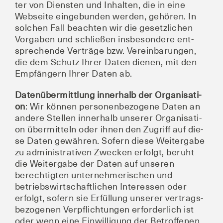
ter von Diens­ten und Inhal­ten, die in eine
Web­sei­te ein­ge­bun­den wer­den, gehö­ren. In
sol­chen Fall beach­ten wir die gesetz­li­chen
Vor­ga­ben und schlie­ßen ins­be­son­de­re ent­
spre­chen­de Ver­trä­ge bzw. Ver­ein­ba­run­gen,
die dem Schutz Ihrer Daten die­nen, mit den
Emp­fän­gern Ihrer Daten ab.
Daten­über­mitt­lung inner­halb der Orga­ni­sa­ti­
on
: Wir kön­nen per­so­nen­be­zo­ge­ne Daten an
ande­re Stel­len inner­halb unse­rer Orga­ni­sa­ti­
on über­mit­teln oder ihnen den Zugriff auf die­
se Daten gewäh­ren. Sofern die­se Wei­ter­ga­be
zu admi­nis­tra­ti­ven Zwe­cken erfolgt, beruht
die Wei­ter­ga­be der Daten auf unse­ren
berech­tig­ten unter­neh­me­ri­schen und
betriebs­wirt­schaft­li­chen Inter­es­sen oder
erfolgt, sofern sie Erfül­lung unse­rer ver­trags­
be­zo­ge­nen Ver­pflich­tun­gen erfor­der­lich ist
oder wenn eine Ein­wil­li­gung der Betrof­fe­nen