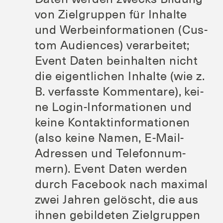
von Ziel­grup­pen für Inhal­te
und Wer­be­infor­ma­tio­nen (Cus­
tom Audi­en­ces) ver­ar­bei­tet;
Event Daten beinhal­ten nicht
die eigent­li­chen Inhal­te (wie z.
B. ver­fass­te Kom­men­ta­re), kei­
ne Log­in-Infor­ma­tio­nen und
kei­ne Kon­takt­in­for­ma­tio­nen
(also kei­ne Namen, E‑Mail-
Adres­sen und Tele­fon­num­
mern). Event Daten wer­den
durch Face­book nach maxi­mal
zwei Jah­ren gelöscht, die aus
ihnen gebil­de­ten Ziel­grup­pen