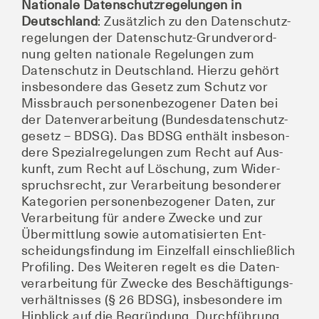
Natio­na­le Daten­schutz­re­ge­lun­gen in
Deutsch­land
: Zusätz­lich zu den Daten­schutz­
re­ge­lun­gen der Daten­schutz-Grund­ver­ord­
nung gel­ten natio­na­le Rege­lun­gen zum
Daten­schutz in Deutsch­land. Hier­zu gehört
ins­be­son­de­re das Gesetz zum Schutz vor
Miss­brauch per­so­nen­be­zo­ge­ner Daten bei
der Daten­ver­ar­bei­tung (Bun­des­da­ten­schutz­
ge­setz – BDSG). Das BDSG ent­hält ins­be­son­
de­re Spe­zi­al­re­ge­lun­gen zum Recht auf Aus­
kunft, zum Recht auf Löschung, zum Wider­
spruchs­recht, zur Ver­ar­bei­tung beson­de­rer
Kate­go­rien per­so­nen­be­zo­ge­ner Daten, zur
Ver­ar­bei­tung für ande­re Zwe­cke und zur
Über­mitt­lung sowie auto­ma­ti­sier­ten Ent­
schei­dungs­fin­dung im Ein­zel­fall ein­schließ­lich
Pro­fil­ing. Des Wei­te­ren regelt es die Daten­
ver­ar­bei­tung für Zwe­cke des Beschäf­ti­gungs­
ver­hält­nis­ses (§ 26 BDSG), ins­be­son­de­re im
Hin­blick auf die Begrün­dung, Durch­füh­rung