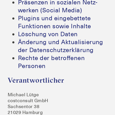
Prä­sen­zen in sozia­len Netz­
wer­ken (Social Media)
Plug­ins und ein­ge­bet­te­te
Funk­tio­nen sowie Inhalte
Löschung von Daten
Ände­rung und Aktua­li­sie­rung
der Datenschutzerklärung
Rech­te der betrof­fe­nen
Personen
Verantwortlicher
Micha­el Lütge
cos­t­con­sult GmbH
Sach­sen­tor 38
21029 Hamburg