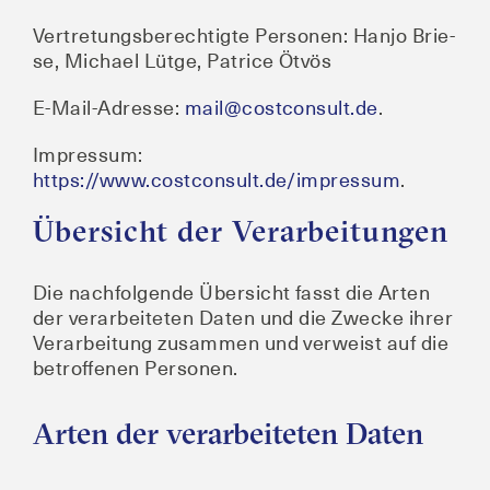
Ver­tre­tungs­be­rech­tig­te Per­so­nen: Han­jo Brie­
se, Micha­el Lüt­ge, Patri­ce Ötvös
E‑Mail-Adres­se:
mail@costconsult.de
.
Impres­sum:
https://www.costconsult.de/impressum
.
Übersicht der Verarbeitungen
Die nach­fol­gen­de Über­sicht fasst die Arten
der ver­ar­bei­te­ten Daten und die Zwe­cke ihrer
Ver­ar­bei­tung zusam­men und ver­weist auf die
betrof­fe­nen Personen.
Arten der verarbeiteten Daten