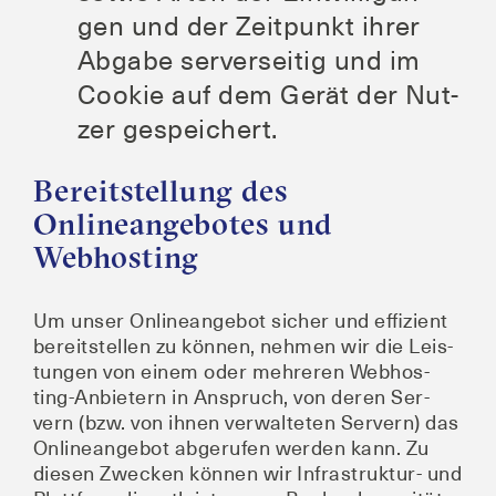
gen und der Zeit­punkt ihrer
Abga­be ser­ver­sei­tig und im
Coo­kie auf dem Gerät der Nut­
zer gespeichert.
Bereitstellung des
Onlineangebotes und
Webhosting
Um unser Online­an­ge­bot sicher und effi­zi­ent
bereit­stel­len zu kön­nen, neh­men wir die Leis­
tun­gen von einem oder meh­re­ren Web­hos­
ting-Anbie­tern in Anspruch, von deren Ser­
vern (bzw. von ihnen ver­wal­te­ten Ser­vern) das
Online­an­ge­bot abge­ru­fen wer­den kann. Zu
die­sen Zwe­cken kön­nen wir Infra­struk­tur- und