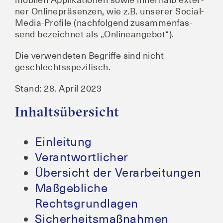
ner Online­prä­sen­zen, wie z.B. unse­rer Social-
Media-Pro­fi­le (nach­fol­gend zusam­men­fas­
send bezeich­net als „Online­an­ge­bot“).
Die ver­wen­de­ten Begrif­fe sind nicht
geschlechtsspezifisch.
Stand: 28. April 2023
Inhaltsübersicht
Ein­lei­tung
Ver­ant­wort­li­cher
Über­sicht der Verarbeitungen
Maß­geb­li­che
Rechtsgrundlagen
Sicher­heits­maß­nah­men