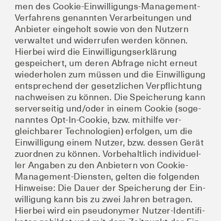
men des Coo­kie-Ein­wil­li­gungs-Manage­ment-
Ver­fah­rens genann­ten Ver­ar­bei­tun­gen und
Anbie­ter ein­ge­holt sowie von den Nut­zern
ver­wal­tet und wider­ru­fen wer­den kön­nen.
Hier­bei wird die Ein­wil­li­gungs­er­klä­rung
gespei­chert, um deren Abfra­ge nicht erneut
wie­der­ho­len zum müs­sen und die Ein­wil­li­gung
ent­spre­chend der gesetz­li­chen Ver­pflich­tung
nach­wei­sen zu kön­nen. Die Spei­che­rung kann
ser­ver­sei­tig und/oder in einem Coo­kie (soge­
nann­tes Opt-In-Coo­kie, bzw. mit­hil­fe ver­
gleich­ba­rer Tech­no­lo­gien) erfol­gen, um die
Ein­wil­li­gung einem Nut­zer, bzw. des­sen Gerät
zuord­nen zu kön­nen. Vor­be­halt­lich indi­vi­du­el­
ler Anga­ben zu den Anbie­tern von Coo­kie-
Manage­ment-Diens­ten, gel­ten die fol­gen­den
Hin­wei­se: Die Dau­er der Spei­che­rung der Ein­
wil­li­gung kann bis zu zwei Jah­ren betra­gen.
Hier­bei wird ein pseud­ony­mer Nut­zer-Iden­ti­fi­