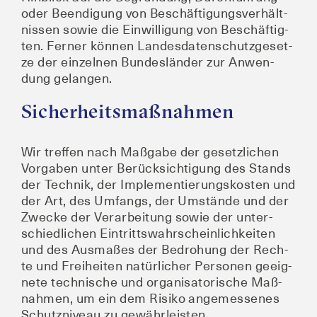
oder Been­di­gung von Beschäf­ti­gungs­ver­hält­
nis­sen sowie die Ein­wil­li­gung von Beschäf­tig­
ten. Fer­ner kön­nen Lan­des­da­ten­schutz­ge­set­
ze der ein­zel­nen Bun­des­län­der zur Anwen­
dung gelangen.
Sicherheitsmaßnahmen
Wir tref­fen nach Maß­ga­be der gesetz­li­chen
Vor­ga­ben unter Berück­sich­ti­gung des Stands
der Tech­nik, der Imple­men­tie­rungs­kos­ten und
der Art, des Umfangs, der Umstän­de und der
Zwe­cke der Ver­ar­bei­tung sowie der unter­
schied­li­chen Ein­tritts­wahr­schein­lich­kei­ten
und des Aus­ma­ßes der Bedro­hung der Rech­
te und Frei­hei­ten natür­li­cher Per­so­nen geeig­
ne­te tech­ni­sche und orga­ni­sa­to­ri­sche Maß­
nah­men, um ein dem Risi­ko ange­mes­se­nes
Schutz­ni­veau zu gewährleisten.