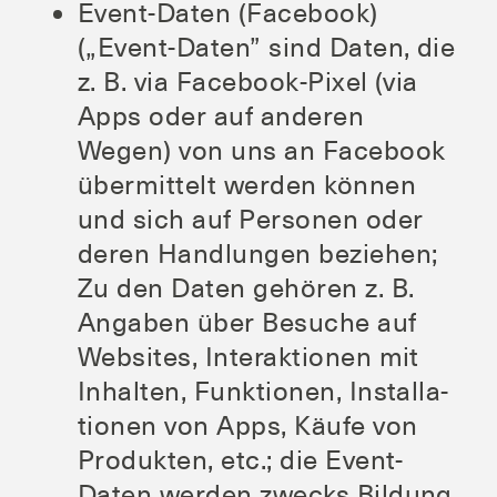
Event-Daten (Face­book)
(„Event-Daten” sind Daten, die
z. B. via Face­book-Pixel (via
Apps oder auf ande­ren
Wegen) von uns an Face­book
über­mit­telt wer­den kön­nen
und sich auf Per­so­nen oder
deren Hand­lun­gen bezie­hen;
Zu den Daten gehö­ren z. B.
Anga­ben über Besu­che auf
Web­sites, Inter­ak­tio­nen mit
Inhal­ten, Funk­tio­nen, Instal­la­
tio­nen von Apps, Käu­fe von
Pro­duk­ten, etc.; die Event-
Daten wer­den zwecks Bil­dung