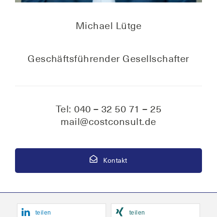
Micha­el Lütge
Geschäfts­füh­ren­der Gesellschafter
Tel: 040 – 32 50 71 – 25
mail@costconsult.de
Kontakt
tei­len
tei­len