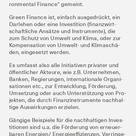
ron­men­tal Finan­ce“ gemeint.
Green Finan­ce ist, ein­fach aus­ge­drückt, ein
Dar­le­hen oder eine Inves­ti­ti­on (finanz­wirt­
schaft­li­che Ansät­ze und Instru­men­te), die
zum Schutz von Umwelt und Kli­ma, oder zur
Kom­pen­sa­ti­on von Umwelt- und Kli­ma­schä­
den, ein­ge­setzt werden.
Es umfasst also alle Initia­ti­ven pri­va­ter und
öffent­li­cher Akteu­re, wie z.B. Unter­neh­men,
Ban­ken, Regie­run­gen, inter­na­tio­na­le Orga­ni­
sa­tio­nen etc., zur Ent­wick­lung, För­de­rung,
Umset­zung oder auch Unter­stüt­zung von Pro­
jek­ten, die durch Finanz­in­stru­men­te nach­hal­
ti­ge Aus­wir­kun­gen erzielen.
Gän­gi­ge Bei­spie­le für die nach­hal­ti­gen Inves­
ti­tio­nen sind u.a. die För­de­rung von erneu­er­
ba­ren Energien/ Ener­gie­ef­fi­zi­en­zen, Ver­rin­ge­