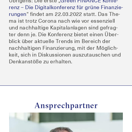
Übri­gens: Die ers­te „
Green FINANCE Kon­fe­
renz – Die Digi­tal­kon­fe­renz für grü­ne Finan­zie­
run­gen
“ fin­det am 22.03.2022 statt. Das The­
ma ist trotz Coro­na nach wie vor essen­zi­ell
und nach­hal­ti­ge Kapi­tal­an­la­gen sind gefrag­
ter denn je. Die Kon­fe­renz bie­tet einen Über­
blick über aktu­el­le Trends im Bereich der
nach­hal­ti­gen Finan­zie­rung, mit der Mög­lich­
keit, sich in Dis­kus­sio­nen aus­zu­tau­schen und
Denk­an­stö­ße zu erhalten.
Ansprechpartner