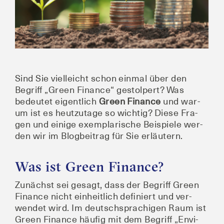
Sind Sie viel­leicht schon ein­mal über den
Begriff „Green Finan­ce“ gestol­pert? Was
bedeu­tet eigent­lich
Green Finan­ce
und war­
um ist es heut­zu­ta­ge so wich­tig? Die­se Fra­
gen und eini­ge exem­pla­ri­sche Bei­spie­le wer­
den wir im Blog­bei­trag für Sie erläutern.
Was ist Green Finance?
Zunächst sei gesagt, dass der Begriff Green
Finan­ce nicht ein­heit­lich defi­niert und ver­
wen­det wird. Im deutsch­spra­chi­gen Raum ist
Green Finan­ce häu­fig mit dem Begriff „Envi­