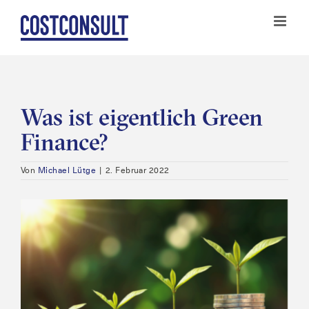
Zum
Inhalt
springen
Was ist eigentlich Green
Finance?
Von
Michael Lütge
|
2. Februar 2022
Zeige
grösseres
Bild