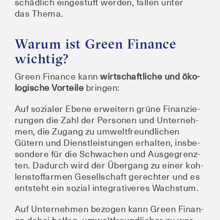
schäd­lich ein­ge­stuft wer­den, fal­len unter
das Thema.
Warum ist Green Finance
wichtig?
Green Finan­ce kann
wirt­schaft­li­che und öko­
lo­gi­sche Vor­tei­le
bringen:
Auf sozia­ler Ebe­ne erwei­tern grü­ne Finan­zie­
run­gen die Zahl der Per­so­nen und Unter­neh­
men, die Zugang zu umwelt­freund­li­chen
Gütern und Dienst­leis­tun­gen erhal­ten, ins­be­
son­de­re für die Schwa­chen und Aus­ge­grenz­
ten. Dadurch wird der Über­gang zu einer koh­
len­stoff­ar­men Gesell­schaft gerech­ter und es
ent­steht ein sozi­al inte­gra­ti­ve­res Wachstum.
Auf Unter­neh­men bezo­gen kann Green Finan­