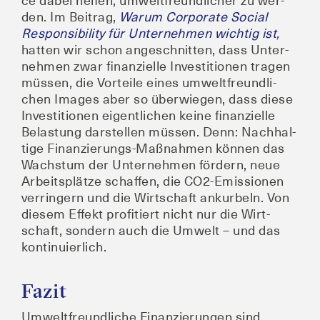
ce dabei hel­fen, umwelt­freund­li­cher zu wer­
den. Im Bei­trag,
War­um Cor­po­ra­te Social
Respon­si­bi­li­ty für Unter­neh­men wich­tig ist
,
hat­ten wir schon ange­schnit­ten, dass Unter­
neh­men zwar finan­zi­el­le Inves­ti­tio­nen tra­gen
müs­sen, die Vor­tei­le eines umwelt­freund­li­
chen Images aber so über­wie­gen, dass die­se
Inves­ti­tio­nen eigent­li­chen kei­ne finan­zi­el­le
Belas­tung dar­stel­len müs­sen. Denn: Nach­hal­
ti­ge Finan­zie­rungs-Maß­nah­men kön­nen das
Wachs­tum der Unter­neh­men för­dern, neue
Arbeits­plät­ze schaf­fen, die CO2-Emis­sio­nen
ver­rin­gern und die Wirt­schaft ankur­beln. Von
die­sem Effekt pro­fi­tiert nicht nur die Wirt­
schaft, son­dern auch die Umwelt – und das
kontinuierlich.
Fazit
Umwelt­freund­li­che Finan­zie­run­gen sind