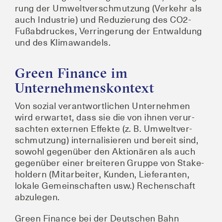
rung der Umwelt­ver­schmut­zung (Ver­kehr als
auch Indus­trie) und Redu­zie­rung des CO2-
Fuß­ab­dru­ckes, Ver­rin­ge­rung der Ent­wal­dung
und des Klimawandels.
Green Finance im
Unternehmenskontext
Von sozi­al ver­ant­wort­li­chen Unter­neh­men
wird erwar­tet, dass sie die von ihnen ver­ur­
sach­ten exter­nen Effek­te (z. B. Umwelt­ver­
schmut­zung) inter­na­li­sie­ren und bereit sind,
sowohl gegen­über den Aktio­nä­ren als auch
gegen­über einer brei­te­ren Grup­pe von Stake­
hol­dern (Mit­ar­bei­ter, Kun­den, Lie­fe­ran­ten,
loka­le Gemein­schaf­ten usw.) Rechen­schaft
abzulegen.
Green Finan­ce bei der Deut­schen Bahn