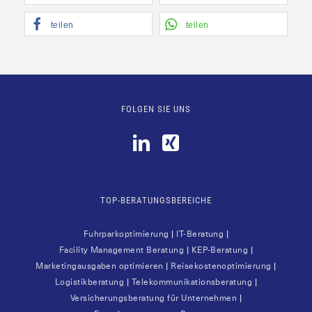
tei­len
tei­len
FOLGEN SIE UNS
TOP-BERATUNGSBEREICHE
Fuhr­park­op­ti­mie­rung
|
IT-Bera­tung
|
Faci­li­ty Manage­ment Bera­tung
|
KEP-Bera­tung
|
Mar­ke­ting­aus­ga­ben opti­mie­ren
|
Rei­se­kos­ten­op­ti­mie­rung
|
Logis­tik­be­ra­tung
|
Tele­kom­mu­ni­ka­ti­ons­be­ra­tung
|
Ver­si­che­rungs­be­ra­tung für Unter­neh­men
|