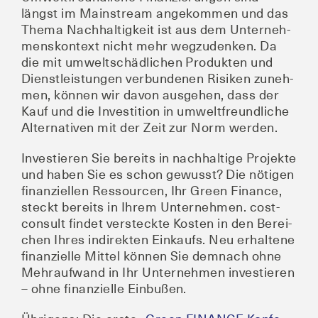
längst im Main­stream ange­kom­men und das
The­ma Nach­hal­tig­keit ist aus dem Unter­neh­
mens­kon­text nicht mehr weg­zu­den­ken. Da
die mit umwelt­schäd­li­chen Pro­duk­ten und
Dienst­leis­tun­gen ver­bun­de­nen Risi­ken zuneh­
men, kön­nen wir davon aus­ge­hen, dass der
Kauf und die Inves­ti­ti­on in umwelt­freund­li­che
Alter­na­ti­ven mit der Zeit zur Norm werden.
Inves­tie­ren Sie bereits in nach­hal­ti­ge Pro­jek­te
und haben Sie es schon gewusst? Die nöti­gen
finan­zi­el­len Res­sour­cen, Ihr Green Finan­ce,
steckt bereits in Ihrem Unter­neh­men. cos­t­
con­sult fin­det ver­steck­te Kos­ten in den Berei­
chen Ihres indi­rek­ten Ein­kaufs. Neu erhal­te­ne
finan­zi­el­le Mit­tel kön­nen Sie dem­nach ohne
Mehr­auf­wand in Ihr Unter­neh­men inves­tie­ren
– ohne finan­zi­el­le Einbußen.