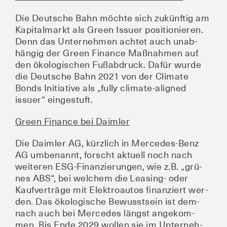
Die Deut­sche Bahn möch­te sich zukünf­tig am
Kapi­tal­markt als Green Issuer posi­tio­nie­ren.
Denn das Unter­neh­men ach­tet auch unab­
hän­gig der Green Finan­ce Maß­nah­men auf
den öko­lo­gi­schen Fuß­ab­druck. Dafür wur­de
die Deut­sche Bahn 2021 von der Cli­ma­te
Bonds Initia­ti­ve als „ful­ly cli­ma­te-ali­gned
issuer“ eingestuft.
Green Finan­ce bei Daimler
Die Daim­ler AG, kürz­lich in Mer­ce­des-Benz
AG umbe­nannt, forscht aktu­ell noch nach
wei­te­ren ESG-Finan­zie­run­gen, wie z.B. „grü­
nes ABS“, bei wel­chem die Lea­sing- oder
Kauf­ver­trä­ge mit Elek­tro­au­tos finan­ziert wer­
den. Das öko­lo­gi­sche Bewusst­sein ist dem­
nach auch bei Mer­ce­des längst ange­kom­
men. Bis Ende 2029 wol­len sie im Unter­neh­