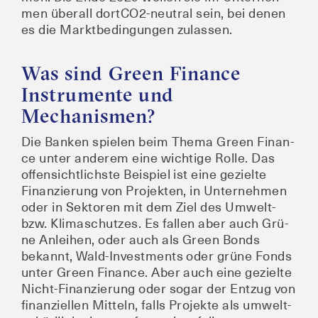
men über­all dort­CO2-neu­tral sein, bei denen
es die Markt­be­din­gun­gen zulassen.
Was sind Green Finance
Instrumente und
Mechanismen?
Die Ban­ken spie­len beim The­ma Green Finan­
ce unter ande­rem eine wich­ti­ge Rol­le. Das
offen­sicht­lichs­te Bei­spiel ist eine geziel­te
Finan­zie­rung von Pro­jek­ten, in Unter­neh­men
oder in Sek­to­ren mit dem Ziel des Umwelt-
bzw. Kli­ma­schut­zes. Es fal­len aber auch Grü­
ne Anlei­hen, oder auch als Green Bonds
bekannt, Wald-Invest­ments oder grü­ne Fonds
unter Green Finan­ce. Aber auch eine geziel­te
Nicht-Finan­zie­rung oder sogar der Ent­zug von
finan­zi­el­len Mit­teln, falls Pro­jek­te als umwelt­