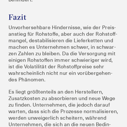
Fazit
Unvor­her­seh­ba­re Hin­der­nis­se, wie der Preis­
an­stieg für Roh­stof­fe, aber auch der Roh­stoff­
man­gel, desta­bi­li­sie­ren die Lie­fer­ket­ten und
machen es Unter­neh­men schwer, in schwar­
zen Zah­len zu blei­ben. Da die Ver­sor­gung mit
eini­gen Roh­stof­fen immer schwie­ri­ger wird,
ist die Vola­ti­li­tät der Roh­stoff­prei­se sehr
wahr­schein­lich nicht nur ein vor­über­ge­hen­
des Phänomen.
Es liegt größ­ten­teils an den Her­stel­lern,
Zusatz­kos­ten zu absor­bie­ren und neue Wege
zu fin­den. Unter­neh­men, die jedoch dar­auf
war­ten, dass sich die Pro­zes­se nor­ma­li­sie­ren,
wer­den unwei­ger­lich schei­tern, wäh­rend
Unter­neh­men, die sich an die neu­en Bedin­