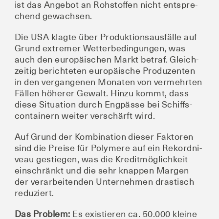
ist das Ange­bot an Roh­stof­fen nicht ent­spre­
chend gewachsen.
Die USA klag­te über Pro­duk­ti­ons­aus­fäl­le auf
Grund extre­mer Wet­ter­be­din­gun­gen, was
auch den euro­päi­schen Markt betraf. Gleich­
zei­tig berich­te­ten euro­päi­sche Pro­du­zen­ten
in den ver­gan­ge­nen Mona­ten von ver­mehr­ten
Fäl­len höhe­rer Gewalt. Hin­zu kommt, dass
die­se Situa­ti­on durch Eng­päs­se bei Schiffs­
con­tai­nern wei­ter ver­schärft wird.
Auf Grund der Kom­bi­na­ti­on die­ser Fak­to­ren
sind die Prei­se für Poly­me­re auf ein Rekord­ni­
veau gestie­gen, was die Kre­dit­mög­lich­keit
ein­schränkt und die sehr knap­pen Mar­gen
der ver­ar­bei­ten­den Unter­neh­men dras­tisch
reduziert.
Das Pro­blem:
Es exis­tie­ren ca. 50.000 klei­ne