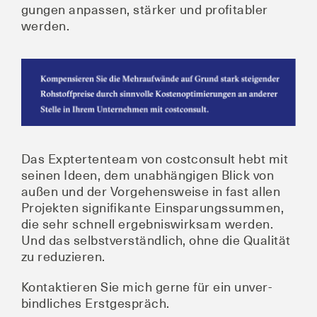
gun­gen anpas­sen, stär­ker und pro­fi­ta­bler
werden.
Das Expter­ten­team von cos­t­con­sult hebt mit
sei­nen Ideen, dem unab­hän­gi­gen Blick von
außen und der Vor­ge­hens­wei­se in fast allen
Pro­jek­ten signi­fi­kan­te Ein­spa­rungs­sum­men,
die sehr schnell ergeb­nis­wirk­sam wer­den.
Und das selbst­ver­ständ­lich, ohne die Qua­li­tät
zu reduzieren.
Kon­tak­tie­ren Sie mich ger­ne für ein unver­
bind­li­ches Erstgespräch.