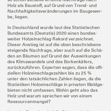
Holz als Bau­stoff, auf Grund von Trend- und
Nach­hal­tig­keits­ver­än­de­run­gen im Bau­ge­wer­
be, liegen.
In Deutsch­land wur­de laut des Sta­tis­ti­schen
Bun­des­amts (Desta­tis) 2020 einen bun­des­
wei­ter Holz­ein­schlag-Rekord ver­zeich­net.
Die­ser Anstieg ist auf die oben beschrie­be­ne
stei­gen­de Nach­fra­ge, aber auch auf die Schä­
den an Bäu­men auf Grund der Aus­wir­kun­gen
des Kli­ma­wan­dels und des Bor­ken­kä­fers,
zurück­zu­füh­ren. Exper­ten sagen, dass die offi­
zi­el­len Holz­ein­schlags­zah­len bis zu 25 %
unter den tat­säch­li­chen Zah­len lie­gen, da die
Sta­tis­ti­ken Holz­ein­schlä­ge in pri­va­ten Wald­ge­
bie­ten nicht umfas­sen. Wohin geht also das
Holz und war­um spre­chen wir von einem
Ressourcenmangel?