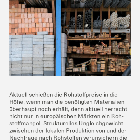
grösseres
Bild
Aktu­ell schie­ßen die Roh­stoff­prei­se in die
Höhe, wenn man die benö­tig­ten Mate­ria­li­en
über­haupt noch erhält, denn aktu­ell herrscht
nicht nur in euro­päi­schen Märk­ten ein Roh­
stoff­man­gel. Struk­tu­rel­les Ungleich­ge­wicht
zwi­schen der loka­len Pro­duk­ti­on von und der
Nach­fra­ge nach Roh­stof­fen ver­un­si­chern die