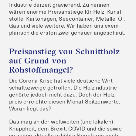
Indus­trie der­zeit gra­vie­rend. Zu nen­nen
wären enor­me Preis­an­stie­ge für Holz, Kunst­
stof­fe, Kar­to­na­gen, See­con­tai­ner, Metal­le, Öl,
Gas und vie­le wei­te­re. Wir haben uns exem­
pla­risch die ers­ten zwei genau­er angeschaut.
Preisanstieg von Schnittholz
auf Grund von
Rohstoffmangel?
Die Coro­na-Kri­se hat vie­le deut­sche Wirt­
schafts­zwei­ge getrof­fen. Die Holz­in­dus­trie
gehör­te jedoch nicht dazu. Doch der Holz­
preis erreich­te die­sen Monat Spit­zen­wer­te.
Wor­an liegt das?
Das mag an der welt­wei­ten (und loka­len)
Knapp­heit, dem Brexit, COVID und die sowie­
so schon aktu­el­le erhöh­te Nach­fra­ge nach