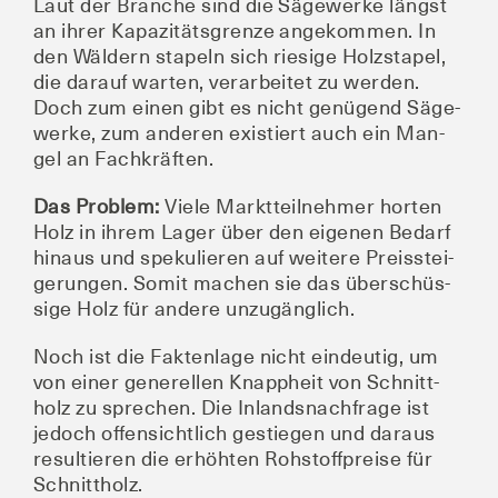
Laut der Bran­che sind die Säge­wer­ke längst
an ihrer Kapa­zi­täts­gren­ze ange­kom­men. In
den Wäl­dern sta­peln sich rie­si­ge Holz­sta­pel,
die dar­auf war­ten, ver­ar­bei­tet zu wer­den.
Doch zum einen gibt es nicht genü­gend Säge­
wer­ke, zum ande­ren exis­tiert auch ein Man­
gel an Fachkräften.
Das Pro­blem:
Vie­le Markt­teil­neh­mer hor­ten
Holz in ihrem Lager über den eige­nen Bedarf
hin­aus und spe­ku­lie­ren auf wei­te­re Preis­stei­
ge­run­gen. Somit machen sie das über­schüs­
si­ge Holz für ande­re unzugänglich.
Noch ist die Fak­ten­la­ge nicht ein­deu­tig, um
von einer gene­rel­len Knapp­heit von Schnitt­
holz zu spre­chen. Die Inlands­nach­fra­ge ist
jedoch offen­sicht­lich gestie­gen und dar­aus
resul­tie­ren die erhöh­ten Roh­stoff­prei­se für
Schnittholz.