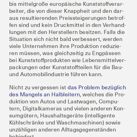
bis mit­tel­gro­ße euro­päi­sche Kunst­stoff­ver­ar­
bei­ter, die von die­ser Knapp­heit und den dar­
aus resul­tie­ren­den Preis­stei­ge­run­gen betrof­
fen sind und kein Druck­mit­tel in den Ver­hand­
lun­gen mit den Her­stel­lern besit­zen. Falls die
Situa­ti­on sich nicht bald ver­bes­sert, wer­den
vie­le Unter­neh­men ihre Pro­duk­ti­on redu­zie­
ren müs­sen, was gleich­zei­tig zu Eng­päs­sen
bei Kunst­stoff­pro­duk­ten wie Lebens­mit­tel­ver­
pa­ckun­gen oder Kunst­stoff­tei­len für die Bau-
und Auto­mo­bil­in­dus­trie füh­ren kann.
Nicht zu ver­ges­sen ist
das Pro­blem bezüg­lich
des Man­gels an Halb­lei­tern
, wel­ches die Pro­
duk­ti­on von Autos und Last­wa­gen, Com­pu­
tern, Digi­tal­ka­me­ras und vie­len ande­ren Kon­
sum­gü­tern, Haus­halts­ge­rä­te (intel­li­gen­te
Kühl­schrän­ke und Wasch­ma­schi­nen) sowie
unzäh­li­gen ande­ren All­tags­ge­gen­stän­den
behindert.