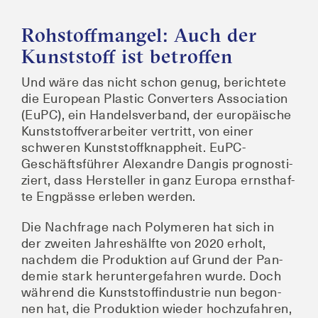
Rohstoffmangel: Auch der
Kunststoff ist betroffen
Und wäre das nicht schon genug, berich­te­te
die Euro­pean Pla­s­tic Con­ver­ters Asso­cia­ti­on
(EuPC), ein Han­dels­ver­band, der euro­päi­sche
Kunst­stoff­ver­ar­bei­ter ver­tritt, von einer
schwe­ren Kunst­stoff­knapp­heit. EuPC-
Geschäfts­füh­rer Alex­and­re Dan­gis pro­gnos­ti­
ziert, dass Her­stel­ler in ganz Euro­pa ernst­haf­
te Eng­päs­se erle­ben werden.
Die Nach­fra­ge nach Poly­me­ren hat sich in
der zwei­ten Jah­res­hälf­te von 2020 erholt,
nach­dem die Pro­duk­ti­on auf Grund der Pan­
de­mie stark her­un­ter­ge­fah­ren wur­de. Doch
wäh­rend die Kunst­stoff­in­dus­trie nun begon­
nen hat, die Pro­duk­ti­on wie­der hoch­zu­fah­ren,