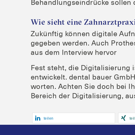
Behand­lungs­ein­drü­cke sol­le
Wie sieht eine Zahnarztprax
Zukünf­tig kön­nen digi­ta­le Au
ge­ge­ben wer­den. Auch Pro­the­
aus dem Inter­view hervor
Fest steht, die Digi­ta­li­sie­rung
ent­wi­ckelt. den­tal bau­er GmbH
wor­ten. Ach­ten Sie doch bei Ih
Bereich der Digi­ta­li­sie­rung, a
tei­len
tei