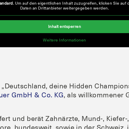
an­dard
. Um auf den eigent­li­chen Inhalt zuzu­grei­fen, kli­cken Sie auf
Daten an Dritt­an­bie­ter wei­ter­ge­ge­ben werden.
Inhalt ent­sper­ren
Wei­te­re Infor­ma­tio­nen
n „Deutsch­land, dei­ne Hid­den Cham­pi­ons
au­er GmbH & Co. KG
, als will­kom­me­ner 
rt und berät Zahn­ärz­te, Mund‑, Kiefer‑, 
bo­re, bun­des­weit, sowie in der Schweiz, i