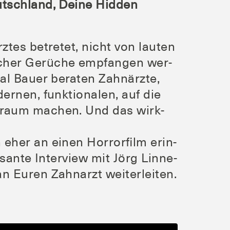
tsch­land, Dei­ne Hid­den
­tes betre­tet, nicht von lau­ten
­scher Gerü­che emp­fan­gen wer­
l Bau­er bera­ten Zahn­ärz­te,
r­nen, funk­tio­na­len, auf die
­nis­raum machen. Und das wirk­
eher an einen Hor­ror­film erin­
­san­te Inter­view mit Jörg Lin­ne­
n Euren Zahn­arzt weiterleiten.