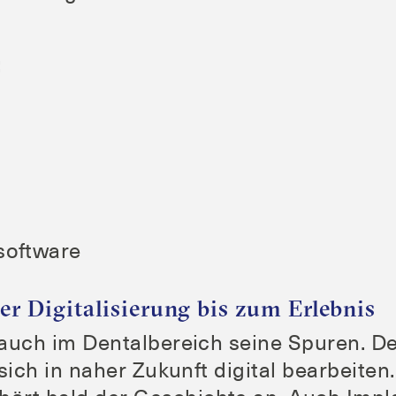
:
software
er Digitalisierung bis zum Erlebnis
̈sst auch im Den­tal­be­reich sei­ne Spu­ren. 
st sich in naher Zukunft digi­tal bear­bei­