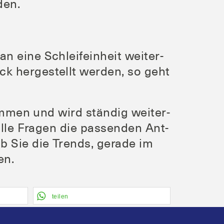
den.
an eine Schleif­ein­heit wei­ter­
k her­ge­stellt wer­den, so geht
kom­men und wird stän­dig wei­ter­
 alle Fra­gen die pas­sen­den Ant­
ob Sie die Trends, gera­de im
en.
tei­len