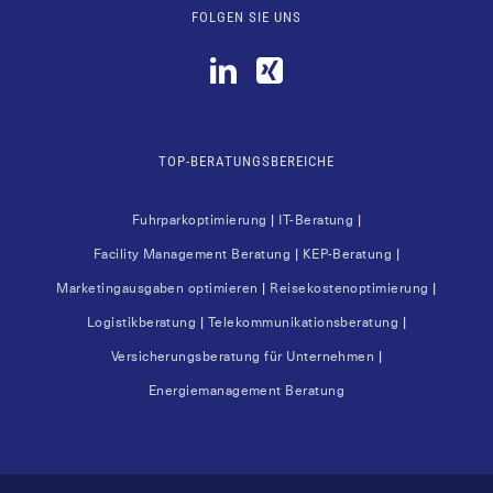
FOLGEN SIE UNS
TOP-BERATUNGSBEREICHE
Fuhr­park­op­ti­mie­rung
|
IT-Bera­tung
|
Faci­li­ty Manage­ment Bera­tung
|
KEP-Bera­tung
|
Mar­ke­ting­aus­ga­ben opti­mie­ren
|
Rei­se­kos­ten­op­ti­mie­rung
|
Logis­tik­be­ra­tung
|
Tele­kom­mu­ni­ka­ti­ons­be­ra­tung
|
Ver­si­che­rungs­be­ra­tung für Unter­neh­men
|
Ener­gie­ma­nage­ment Beratung