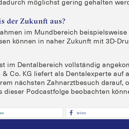
n dadurch mög­lichst gering gehal­ten wer
is der Zukunft aus?
f­nah­men im Mund­be­reich bei­spiels­wei­se 
sen kön­nen in naher Zukunft mit 3D-Druc
 ist im Den­tal­be­reich voll­stän­dig ange­
 & Co. KG lie­fert als Den­tal­ex­per­te auf
rem nächs­ten Zahn­arzt­be­such dar­auf, 
us die­ser Pod­cast­fol­ge beob­ach­ten könn
­len
tei­len