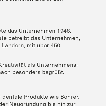
­de­te das Unter­neh­men 1948,
u­te betreibt das Unter­neh­men,
4 Län­dern, mit über 450
Krea­ti­vi­tät als Unter­neh­mens­
nach beson­ders begrüßt.
den­ta­le Pro­duk­te wie Boh­rer,
der Neu­grün­dung bis hin zur