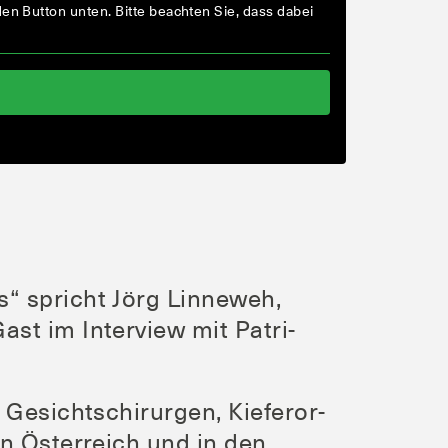
 den But­ton unten. Bit­te beach­ten Sie, dass dabei
“ spricht Jörg Lin­ne­weh,
Gast im Inter­view mit Patri­
Gesichts­chir­ur­gen, Kie­fer­or­
n Ös­ter­reich und in den