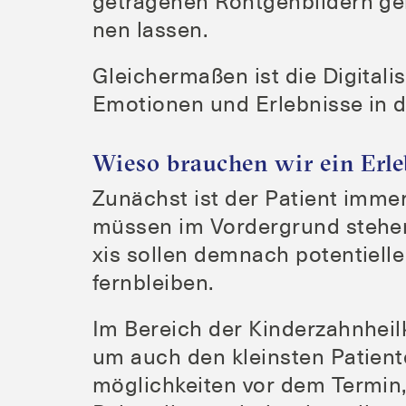
getra­ge­nen Rönt­gen­bil­dern g
nen lassen.
Glei­cher­ma­ßen ist die Digi­ta­li­s
Emo­tio­nen und Erleb­nis­se in 
Wieso brauchen wir ein Erl
Zunächst ist der Pati­ent immer 
müs­sen im Vor­der­grund ste­hen.
xis sol­len dem­nach poten­ti­el­
fernbleiben.
Im Bereich der Kin­der­zahn­heil­
um auch den kleins­ten Pati­en­
mög­lich­kei­ten vor dem Ter­min