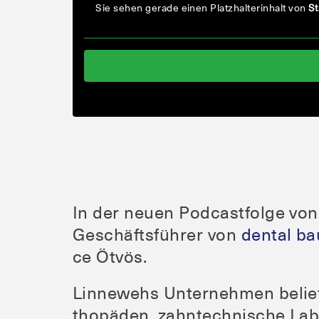
Sie sehen gera­de einen Platz­hal­ter­in­halt von
St
In der neu­en Pod­cast­fol­ge vo
Geschäfts­füh­rer von
den­tal b
ce Ötvös.
Lin­ne­wehs Unter­neh­men belie­fe
tho­pä­den, zahn­tech­ni­sche La