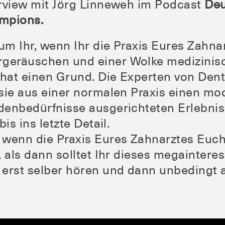
r­view mit Jörg Lin­ne­weh im Pod­cast
Deu
mpions.
um Ihr, wenn Ihr die Pra­xis Eures Zahn­arz
­ge­räu­schen und einer Wol­ke medi­zi­ni
 hat einen Grund. Die Exper­ten von Den­ta
sie aus einer nor­ma­len Pra­xis einen mode
den­be­dürf­nis­se aus­ge­rich­te­ten Erleb
bis ins letz­te Detail.
wenn die Pra­xis Eures Zahn­arz­tes Euch 
, als dann soll­tet Ihr die­ses mega­in­ter­es
erst sel­ber hören und dann unbe­dingt a