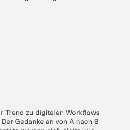
Der Trend zu digi­ta­len Work­flows
ten. Der Gedan­ke an von A nach B