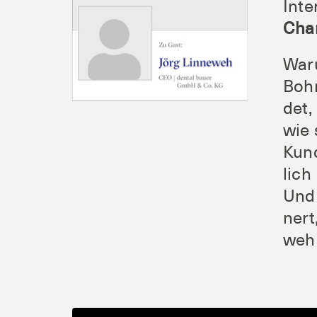
Inte
Cha
War­
Bohr
det,
wie 
Kun­
lich 
Und 
nert
weh 