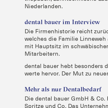
Niederlanden.
dental bauer im Interview
Die Fir­men­his­to­rie reicht zur
wel­ches die Fami­lie Lin­ne­weh
mit Haupt­sitz im schwä­bi­schen
Mitarbeitern.
den­tal bau­er hebt beson­ders die 
wer­te her­vor. Der Mut zu neu
Mehr als nur Dentalbedarf
Die den­tal bau­er GmbH & Co. KG 
Sprit­ze und Co. Das Unter­neh­m