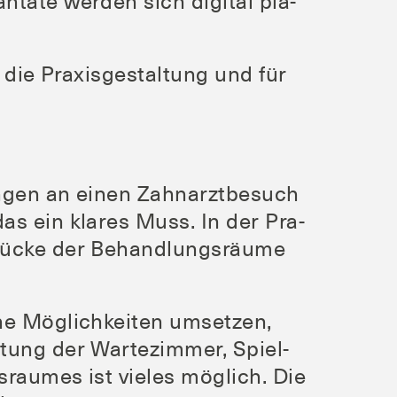
­ta­te wer­den sich digi­tal pla­
r die Pra­xis­ge­stal­tung und für
un­gen an einen Zahn­arzt­be­such
 das ein kla­res Muss. In der Pra­
rü­cke der Behand­lungs­räu­me
he Mög­lich­kei­ten umset­zen,
ung der War­te­zim­mer, Spiel­
rau­mes ist vie­les mög­lich. Die