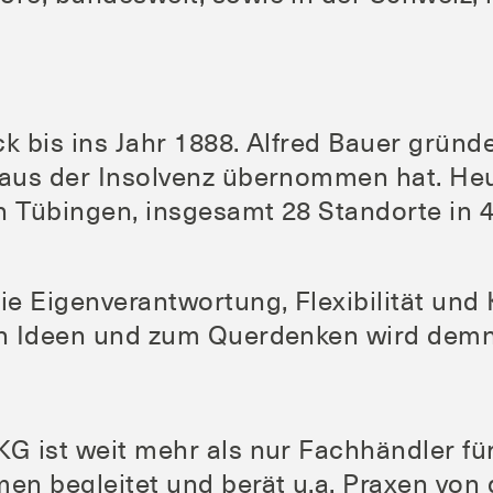
ück bis ins Jahr 1888. Alfred Bau­er grün
 aus der Insol­venz über­nom­men hat. He
 Tü­bin­gen, ins­ge­samt 28 Stand­or­te in 
Eigen­ver­ant­wor­tung, Fle­xi­bi­li­tät und 
­en Ideen und zum Quer­den­ken wird dem­
ist weit mehr als nur Fach­händ­ler für 
en beglei­tet und berät u.a. Pra­xen von 