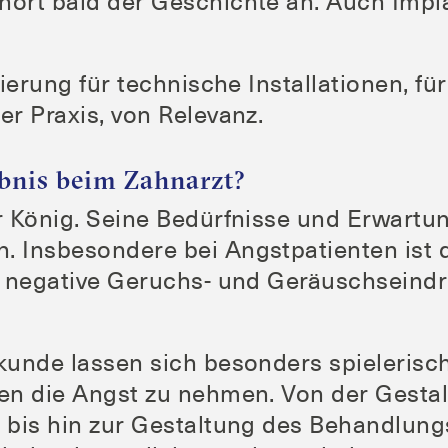
ehört bald der Geschich­te an. Auch Implan
ie­rung für tech­ni­sche Instal­la­tio­nen, fü
der Pra­xis, von Relevanz.
ebnis beim Zahnarzt?
Kö­nig. Sei­ne Bedürf­nis­se und Erwar­t
 Ins­be­son­de­re bei Angst­pa­ti­en­ten ist
le nega­ti­ve Geruchs- und Geräuschs­ein­d
kun­de las­sen sich beson­ders spie­le­ri­sc
ten die Angst zu neh­men. Von der Gestal­t
, bis hin zur Gestal­tung des Behand­lungs­