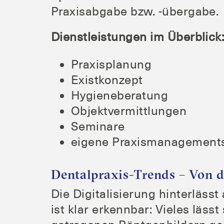
Pra­xis­ab­ga­be bzw. ‑über­ga­be.
Dienst­leis­tun­gen im Überblick
Pra­xis­pla­nung
Exist­kon­zept
Hygie­ne­be­ra­tung
Objekt­ver­mitt­lun­gen
Semi­na­re
eige­ne Praxismanagement
Dentalpraxis-Trends – Von d
Die Digi­ta­li­sie­rung hin­ter­la
ist klar erkenn­bar: Vie­les läs