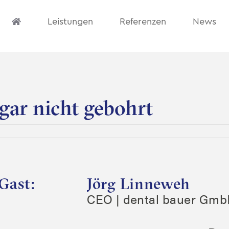
Leistungen
Referenzen
News
 gar nicht gebohrt
Gast:
Jörg Linneweh
CEO | den­tal bau­er Gm