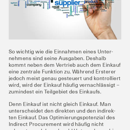
So wich­tig wie die Ein­nah­men eines Unter­
neh­mens sind sei­ne Aus­ga­ben. Des­halb
kommt neben dem Ver­trieb auch dem Ein­kauf
eine zen­tra­le Funk­ti­on zu. Wäh­rend Ers­te­rer
jedoch meist genau gesteu­ert und kon­trol­liert
wird, wird der Ein­kauf häu­fig ver­nach­läs­sigt –
zumin­dest ein Teil­ge­biet des Einkaufs.
Denn Ein­kauf ist nicht gleich Ein­kauf. Man
unter­schei­det den direk­ten und den indi­rek­
ten Ein­kauf. Das Opti­mie­rungs­po­ten­zi­al des
Indi­rect Pro­cu­re­ment wird häu­fig nicht