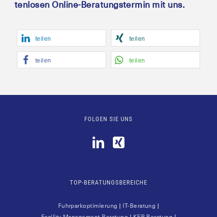
ten­lo­sen Online-Bera­tungs­ter­min mit uns.
tei­len
tei­len
tei­len
tei­len
FOLGEN SIE UNS
TOP-BERATUNGSBEREICHE
Fuhr­park­op­ti­mie­rung
|
IT-Bera­tung
|