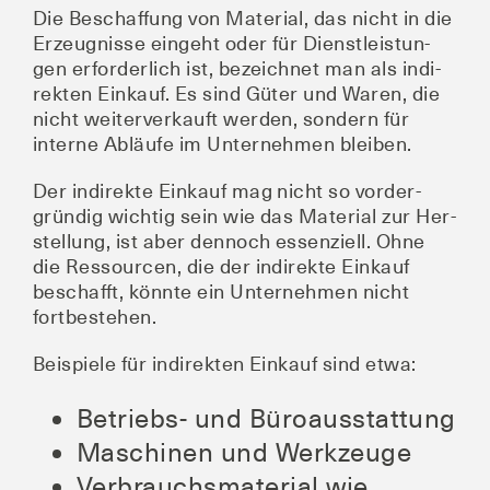
Die Beschaf­fung von Mate­ri­al, das nicht in die
Erzeug­nis­se ein­geht oder für Dienst­leis­tun­
gen erfor­der­lich ist, bezeich­net man als indi­
rek­ten Ein­kauf. Es sind Güter und Waren, die
nicht wei­ter­ver­kauft wer­den, son­dern für
inter­ne Abläu­fe im Unter­neh­men bleiben.
Der indi­rek­te Ein­kauf mag nicht so vor­der­
grün­dig wich­tig sein wie das Mate­ri­al zur Her­
stel­lung, ist aber den­noch essen­zi­ell. Ohne
die Res­sour­cen, die der indi­rek­te Ein­kauf
beschafft, könn­te ein Unter­neh­men nicht
fortbestehen.
Bei­spie­le für indi­rek­ten Ein­kauf sind etwa:
Betriebs- und Büroausstattung
Maschi­nen und Werkzeuge
Ver­brauchs­ma­te­ri­al wie