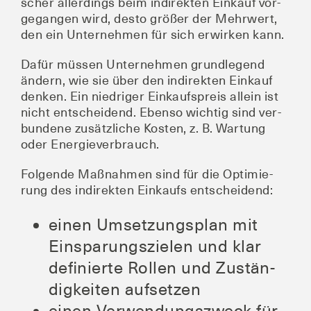
scher aller­dings beim indi­rek­ten Ein­kauf vor­
ge­gan­gen wird, des­to grö­ßer der Mehr­wert,
den ein Unter­neh­men für sich erwir­ken kann.
Dafür müs­sen Unter­neh­men grund­le­gend
ändern, wie sie über den indi­rek­ten Ein­kauf
den­ken. Ein nied­ri­ger Ein­kaufs­preis allein ist
nicht ent­schei­dend. Eben­so wich­tig sind ver­
bun­de­ne zusätz­li­che Kos­ten, z. B. War­tung
oder Energieverbrauch.
Fol­gen­de Maß­nah­men sind für die Opti­mie­
rung des indi­rek­ten Ein­kaufs entscheidend:
einen Umset­zungs­plan mit
Ein­spa­rungs­zie­len und klar
defi­nier­te Rol­len und Zustän­
dig­kei­ten aufsetzen
einen Ver­wen­dungs­zweck für