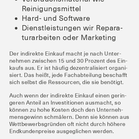
Reinigungsmittel
Hard- und Software
Dienst­leis­tun­gen wir Repa­ra­
tur­ar­bei­ten oder Marketing
Der indi­rek­te Ein­kauf macht je nach Unter­
neh­men zwi­schen 15 und 30 Pro­zent des Ein­
kaufs aus. Er ist häu­fig dezen­tra­li­siert orga­ni­
siert. Das heißt, jede Fach­ab­tei­lung beschafft
sich selbst die Res­sour­cen, die sie benötigt.
Auch wenn der indi­rek­te Ein­kauf einen gerin­
ge­ren Anteil an Inves­ti­tio­nen aus­macht, so
kön­nen zu hohe Kos­ten doch den Unter­neh­
mens­ge­winn schmä­lern. Denn sie kön­nen aus
Wett­be­werbs­grün­den oft nicht durch höhe­re
End­kun­den­prei­se aus­ge­gli­chen werden.