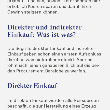
erkannt – und das, obwohl Unter­neh­men hier
erheb­lich Kos­ten spa­ren und damit ihren
Gewinn stei­gern können.
Direkter und indirekter
Einkauf: Was ist was?
Die Begrif­fe direk­ter Ein­kauf und indi­rek­ter
Ein­kauf geben schon einen ers­ten Auf­schluss
dar­über, was hin­ter ihnen steckt. Aber es
lohnt sich, einen genaue­ren Blick auf die bei­
den Pro­cu­re­ment-Berei­che zu werfen.
Direkter Einkauf
Im direk­ten Ein­kauf wer­den alle Res­sour­cen
beschafft, die zur Her­stel­lung eines Erzeug­