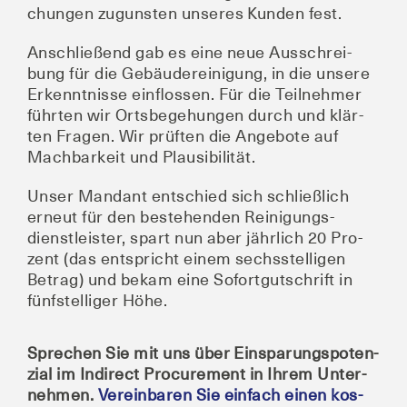
chun­gen zuguns­ten unse­res Kun­den fest.
Anschlie­ßend gab es eine neue Aus­schrei­
bung für die Gebäu­de­rei­ni­gung, in die unse­re
Erkennt­nis­se ein­flos­sen. Für die Teil­neh­mer
führ­ten wir Orts­be­ge­hun­gen durch und klär­
ten Fra­gen. Wir prüf­ten die Ange­bo­te auf
Mach­bar­keit und Plausibilität.
Unser Man­dant ent­schied sich schließ­lich
erneut für den bestehen­den Rei­ni­gungs­
dienst­leis­ter, spart nun aber jähr­lich 20 Pro­
zent (das ent­spricht einem sechs­stel­li­gen
Betrag) und bekam eine Sofort­gut­schrift in
fünf­stel­li­ger Höhe.
Spre­chen Sie mit uns über Ein­spa­rungs­po­ten­
zi­al im Indi­rect Pro­cu­re­ment in Ihrem Unter­
neh­men.
Ver­ein­ba­ren Sie ein­fach einen kos­