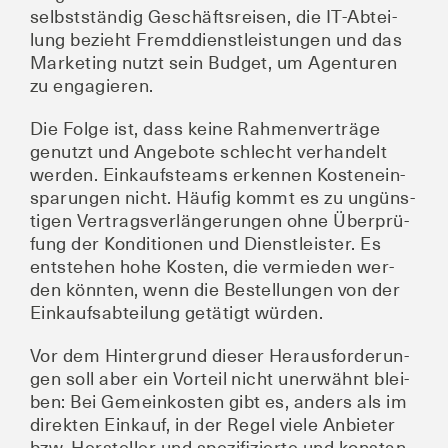
selbst­stän­dig Geschäfts­rei­sen, die IT-Abtei­
lung bezieht Fremd­dienst­leis­tun­gen und das
Mar­ke­ting nutzt sein Bud­get, um Agen­tu­ren
zu engagieren.
Die Fol­ge ist, dass kei­ne Rah­men­ver­trä­ge
genutzt und Ange­bo­te schlecht ver­han­delt
wer­den. Ein­kaufs­teams erken­nen Kos­ten­ein­
spa­run­gen nicht. Häu­fig kommt es zu ungüns­
ti­gen Ver­trags­ver­län­ge­run­gen ohne Über­prü­
fung der Kon­di­tio­nen und Dienst­leis­ter. Es
ent­ste­hen hohe Kos­ten, die ver­mie­den wer­
den könn­ten, wenn die Bestel­lun­gen von der
Ein­kaufs­ab­tei­lung getä­tigt würden.
Vor dem Hin­ter­grund die­ser Her­aus­for­de­run­
gen soll aber ein Vor­teil nicht uner­wähnt blei­
ben: Bei Gemein­kos­ten gibt es, anders als im
direk­ten Ein­kauf, in der Regel vie­le Anbie­ter
bzw. Her­stel­ler und spe­zi­fi­zier­te und kon­stan­