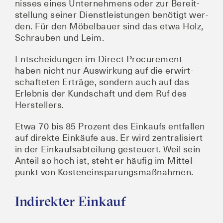
nis­ses eines Unter­neh­mens oder zur Bereit­
stel­lung sei­ner Dienst­leis­tun­gen benö­tigt wer­
den. Für den Möbel­bau­er sind das etwa Holz,
Schrau­ben und Leim.
Ent­schei­dun­gen im Direct Pro­cu­re­ment
haben nicht nur Aus­wir­kung auf die erwirt­
schaf­te­ten Erträ­ge, son­dern auch auf das
Erleb­nis der Kund­schaft und dem Ruf des
Herstellers.
Etwa 70 bis 85 Pro­zent des Ein­kaufs ent­fal­len
auf direk­te Ein­käu­fe aus. Er wird zen­tra­li­siert
in der Ein­kaufs­ab­tei­lung gesteu­ert. Weil sein
Anteil so hoch ist, steht er häu­fig im Mit­tel­
punkt von Kosteneinsparungsmaßnahmen.
Indirekter Einkauf