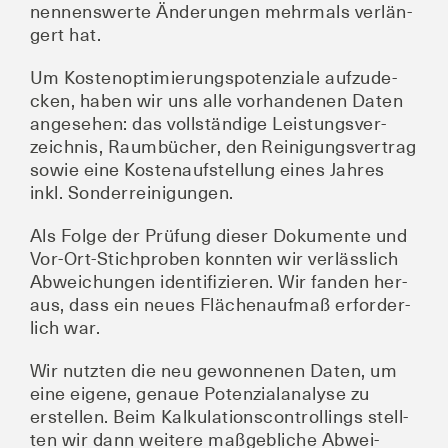
nen­nens­wer­te Ände­run­gen mehr­mals ver­län­
gert hat.
Um Kos­ten­op­ti­mie­rungs­po­ten­zia­le auf­zu­de­
cken, haben wir uns alle vor­han­de­nen Daten
ange­se­hen: das voll­stän­di­ge Leis­tungs­ver­
zeich­nis, Raum­bü­cher, den Rei­ni­gungs­ver­trag
sowie eine Kos­ten­auf­stel­lung eines Jah­res
inkl. Sonderreinigungen.
Als Fol­ge der Prü­fung die­ser Doku­men­te und
Vor-Ort-Stich­pro­ben konn­ten wir ver­läss­lich
Abwei­chun­gen iden­ti­fi­zie­ren. Wir fan­den her­
aus, dass ein neu­es Flä­chen­auf­maß erfor­der­
lich war.
Wir nutz­ten die neu gewon­ne­nen Daten, um
eine eige­ne, genaue Poten­zi­al­ana­ly­se zu
erstel­len. Beim Kal­ku­la­ti­ons­con­trol­lings stell­
ten wir dann wei­te­re maß­geb­li­che Abwei­