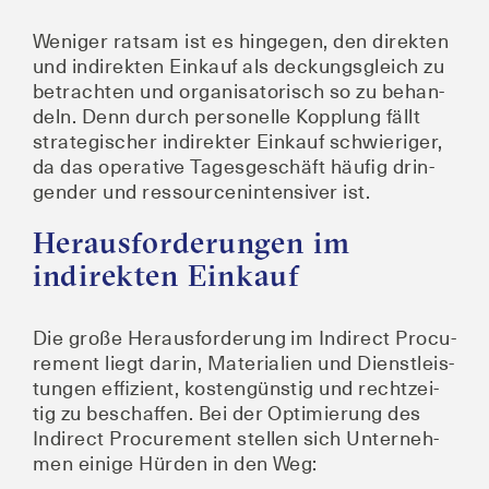
Weni­ger rat­sam ist es hin­ge­gen, den direk­ten
und indi­rek­ten Ein­kauf als deckungs­gleich zu
betrach­ten und orga­ni­sa­to­risch so zu behan­
deln. Denn durch per­so­nel­le Kopp­lung fällt
stra­te­gi­scher indi­rek­ter Ein­kauf schwie­ri­ger,
da das ope­ra­ti­ve Tages­ge­schäft häu­fig drin­
gen­der und res­sour­cen­in­ten­si­ver ist.
Herausforderungen im
indirekten Einkauf
Die gro­ße Her­aus­for­de­rung im Indi­rect Pro­cu­
re­ment liegt dar­in, Mate­ria­li­en und Dienst­leis­
tun­gen effi­zi­ent, kos­ten­güns­tig und recht­zei­
tig zu beschaf­fen. Bei der Opti­mie­rung des
Indi­rect Pro­cu­re­ment stel­len sich Unter­neh­
men eini­ge Hür­den in den Weg: