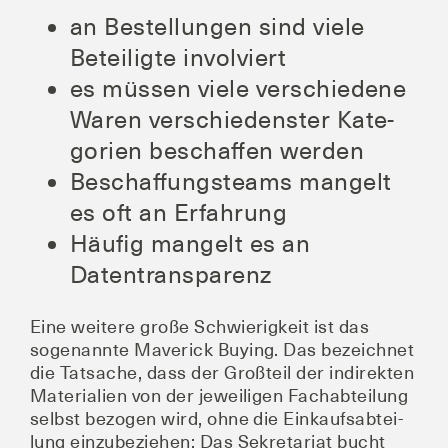
an Bestel­lun­gen sind vie­le
Betei­lig­te involviert
es müs­sen vie­le ver­schie­de­ne
Waren ver­schie­dens­ter Kate­
go­rien beschaf­fen werden
Beschaf­fungs­teams man­gelt
es oft an Erfahrung
Häu­fig man­gelt es an
Datentransparenz
Eine wei­te­re gro­ße Schwie­rig­keit ist das
soge­nann­te Maverick Buy­ing. Das bezeich­net
die Tat­sa­che, dass der Groß­teil der indi­rek­ten
Mate­ria­li­en von der jewei­li­gen Fach­ab­tei­lung
selbst bezo­gen wird, ohne die Ein­kaufs­ab­tei­
lung ein­zu­be­zie­hen: Das Sekre­ta­ri­at bucht