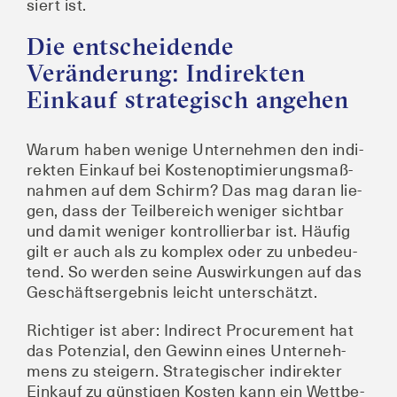
siert ist.
Die entscheidende
Veränderung: Indirekten
Einkauf strategisch angehen
War­um haben weni­ge Unter­neh­men den indi­
rek­ten Ein­kauf bei Kos­ten­op­ti­mie­rungs­maß­
nah­men auf dem Schirm? Das mag dar­an lie­
gen, dass der Teil­be­reich weni­ger sicht­bar
und damit weni­ger kon­trol­lier­bar ist. Häu­fig
gilt er auch als zu kom­plex oder zu unbe­deu­
tend. So wer­den sei­ne Aus­wir­kun­gen auf das
Geschäfts­er­geb­nis leicht unterschätzt.
Rich­ti­ger ist aber: Indi­rect Pro­cu­re­ment hat
das Poten­zi­al, den Gewinn eines Unter­neh­
mens zu stei­gern. Stra­te­gi­scher indi­rek­ter
Ein­kauf zu güns­ti­gen Kos­ten kann ein Wett­be­