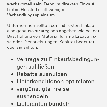
werbs­vor­teil sein. Denn im direk­ten Ein­kauf
bie­ten Her­stel­ler oft weni­ger
Verhandlungsspielraum.
Unter­neh­men soll­ten den indi­rek­ten Ein­kauf
also genau­so stra­te­gisch ange­hen wie bei der
Beschaf­fung von Mate­ri­al für ihre Erzeug­nis­
se oder Dienst­leis­tun­gen. Kon­kret bedeu­tet
das, sie sollten:
Ver­trä­ge zu Ein­kaufs­be­din­gun­
gen schließen
Rabat­te ausnutzen
Lie­fer­kon­di­tio­nen optimieren
ver­güns­tig­te Prei­se
aushandeln
Lie­fe­ran­ten bündeln