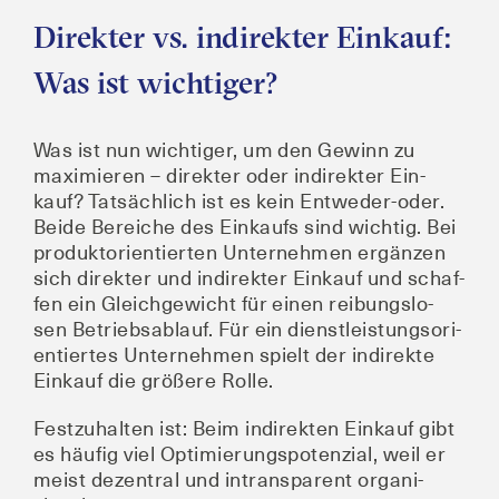
Direkter vs. indirekter Einkauf:
Was ist wichtiger?
Was ist nun wich­ti­ger, um den Gewinn zu
maxi­mie­ren – direk­ter oder indi­rek­ter Ein­
kauf? Tat­säch­lich ist es kein Ent­we­der-oder.
Bei­de Berei­che des Ein­kaufs sind wich­tig. Bei
pro­dukt­ori­en­tier­ten Unter­neh­men ergän­zen
sich direk­ter und indi­rek­ter Ein­kauf und schaf­
fen ein Gleich­ge­wicht für einen rei­bungs­lo­
sen Betriebs­ab­lauf. Für ein dienst­leis­tungs­ori­
en­tier­tes Unter­neh­men spielt der indi­rek­te
Ein­kauf die grö­ße­re Rolle.
Fest­zu­hal­ten ist: Beim indi­rek­ten Ein­kauf gibt
es häu­fig viel Opti­mie­rungs­po­ten­zi­al, weil er
meist dezen­tral und intrans­pa­rent orga­ni­