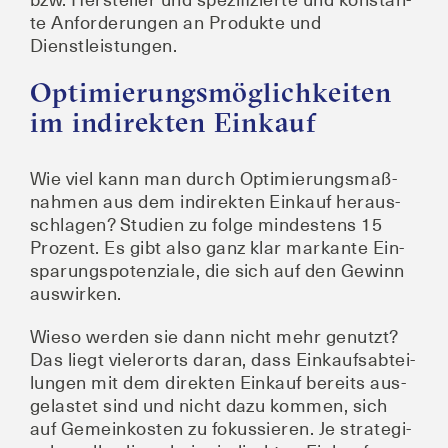
te Anfor­de­run­gen an Pro­duk­te und
Dienstleistungen.
Optimierungsmöglichkeiten
im indirekten Einkauf
Wie viel kann man durch Opti­mie­rungs­maß­
nah­men aus dem indi­rek­ten Ein­kauf her­aus­
schla­gen? Stu­di­en zu fol­ge min­des­tens 15
Pro­zent. Es gibt also ganz klar mar­kan­te Ein­
spa­rungs­po­ten­zia­le, die sich auf den Gewinn
auswirken.
Wie­so wer­den sie dann nicht mehr genutzt?
Das liegt vie­ler­orts dar­an, dass Ein­kaufs­ab­tei­
lun­gen mit dem direk­ten Ein­kauf bereits aus­
ge­las­tet sind und nicht dazu kom­men, sich
auf Gemein­kos­ten zu fokus­sie­ren. Je stra­te­gi­