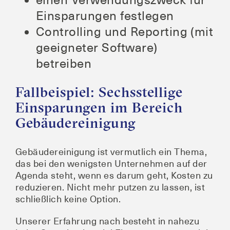
Ein­spa­run­gen festlegen
Con­trol­ling und Report­ing (mit
geeig­ne­ter Soft­ware)
betreiben
Fallbeispiel: Sechsstellige
Einsparungen im Bereich
Gebäudereinigung
Gebäu­de­rei­ni­gung ist ver­mut­lich ein The­ma,
das bei den wenigs­ten Unter­neh­men auf der
Agen­da steht, wenn es dar­um geht, Kos­ten zu
redu­zie­ren. Nicht mehr put­zen zu las­sen, ist
schließ­lich kei­ne Option.
Unse­rer Erfah­rung nach besteht in nahe­zu