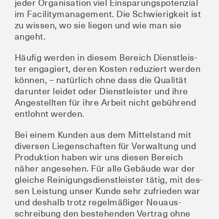
jeder Orga­ni­sa­ti­on viel Ein­spa­rungs­po­ten­zi­al
im Faci­li­ty­ma­nage­ment. Die Schwie­rig­keit ist
zu wis­sen, wo sie lie­gen und wie man sie
angeht.
Häu­fig wer­den in die­sem Bereich Dienst­leis­
ter enga­giert, deren Kos­ten redu­ziert wer­den
kön­nen, – natür­lich ohne dass die Qua­li­tät
dar­un­ter lei­det oder Dienst­leis­ter und ihre
Ange­stell­ten für ihre Arbeit nicht gebüh­rend
ent­lohnt werden.
Bei einem Kun­den aus dem Mit­tel­stand mit
diver­sen Lie­gen­schaf­ten für Ver­wal­tung und
Pro­duk­ti­on haben wir uns die­sen Bereich
näher ange­se­hen. Für alle Gebäu­de war der
glei­che Rei­ni­gungs­dienst­leis­ter tätig, mit des­
sen Leis­tung unser Kun­de sehr zufrie­den war
und des­halb trotz regel­mä­ßi­ger Neu­aus­
schrei­bung den bestehen­den Ver­trag ohne