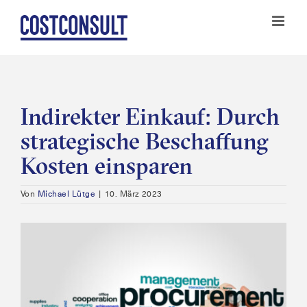
Zum
Inhalt
springen
Indirekter Einkauf: Durch
strategische Beschaffung
Kosten einsparen
Von
Michael Lütge
|
10. März 2023
Zeige
grösseres
Bild