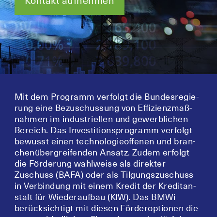
Kon­takt aufnehmen
Mit dem Pro­gramm ver­folgt die Bun­des­re­gie­
rung eine Bezu­schus­sung von Effi­zi­enz­maß­
nah­men im indus­tri­el­len und gewerb­li­chen
Bereich. Das Inves­ti­ti­ons­pro­gramm ver­folgt
bewusst einen tech­no­lo­gie­of­fe­nen und bran­
chen­über­grei­fen­den Ansatz. Zudem erfolgt
die För­de­rung wahl­wei­se als direk­ter
Zuschuss (BAFA) oder als Til­gungs­zu­schuss
in Ver­bin­dung mit einem Kre­dit der Kre­dit­an­
stalt für Wie­der­auf­bau (KfW). Das BMWi
berück­sich­tigt mit die­sen För­der­op­tio­nen die