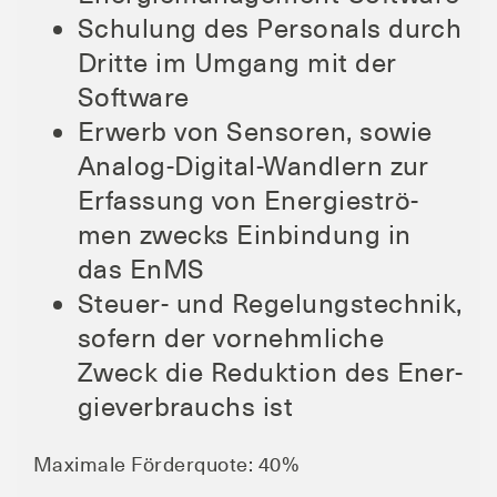
Schu­lung des Per­so­nals durch
Drit­te im Umgang mit der
Software
Erwerb von Sen­so­ren, sowie
Ana­log-Digi­tal-Wand­lern zur
Erfas­sung von Ener­gie­strö­
men zwecks Ein­bin­dung in
das EnMS
Steu­er- und Rege­lungs­tech­nik,
sofern der vor­nehm­li­che
Zweck die Reduk­ti­on des Ener­
gie­ver­brauchs ist
Maxi­ma­le För­der­quo­te: 40%