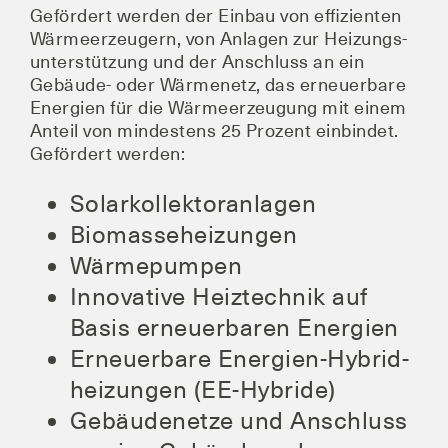
Geför­dert wer­den der Ein­bau von effi­zi­en­ten
Wär­me­er­zeu­gern, von Anla­gen zur Hei­zungs­
un­ter­stüt­zung und der Anschluss an ein
Gebäu­de- oder Wär­me­netz, das erneu­er­ba­re
Ener­gien für die Wär­me­er­zeu­gung mit einem
Anteil von min­des­tens 25 Pro­zent ein­bin­det.
Geför­dert werden:
Solar­kol­lek­tor­an­la­gen
Bio­mas­se­hei­zun­gen
Wär­me­pum­pen
Inno­va­ti­ve Heiz­tech­nik auf
Basis erneu­er­ba­ren Energien
Erneu­er­ba­re Ener­gien-Hybrid­
hei­zun­gen (EE-Hybri­de)
Gebäu­den­et­ze und Anschluss