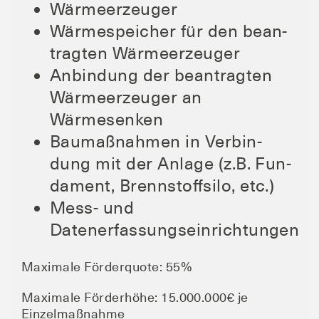
Wär­me­er­zeu­ger
Wär­me­spei­cher für den bean­
trag­ten Wärmeerzeuger
Anbin­dung der bean­trag­ten
Wär­me­er­zeu­ger an
Wärmesenken
Bau­maß­nah­men in Ver­bin­
dung mit der Anla­ge (z.B. Fun­
da­ment, Brenn­stoff­si­lo, etc.)
Mess- und
Datenerfassungseinrichtungen
Maxi­ma­le För­der­quo­te: 55%
Maxi­ma­le För­der­hö­he: 15.000.000€ je
Einzelmaßnahme