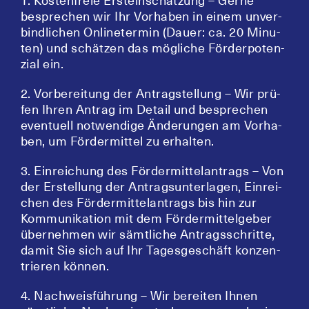
1. Kos­ten­freie Erst­ein­schät­zung – Ger­ne
bespre­chen wir Ihr Vor­ha­ben in einem unver­
bind­li­chen Online­ter­min (Dau­er: ca. 20 Minu­
ten) und schät­zen das mög­li­che För­der­po­ten­
zi­al ein.
2. Vor­be­rei­tung der Antrag­stel­lung – Wir prü­
fen Ihren Antrag im Detail und bespre­chen
even­tu­ell not­wen­di­ge Ände­run­gen am Vor­ha­
ben, um För­der­mit­tel zu erhalten.
3. Ein­rei­chung des För­der­mit­tel­an­trags – Von
der Erstel­lung der Antrags­un­ter­la­gen, Ein­rei­
chen des För­der­mit­tel­an­trags bis hin zur
Kom­mu­ni­ka­ti­on mit dem För­der­mit­tel­ge­ber
über­neh­men wir sämt­li­che Antrags­schrit­te,
damit Sie sich auf Ihr Tages­ge­schäft kon­zen­
trie­ren können.
4. Nach­weis­füh­rung – Wir berei­ten Ihnen