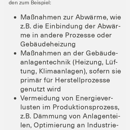
den zum Beispiel:
Maß­nah­men zur Abwär­me, wie
z.B. die Ein­bin­dung der Abwär­
me in ande­re Pro­zes­se oder
Gebäudeheizung
Maß­nah­men an der Gebäu­de­
an­lagen­tech­nik (Hei­zung, Lüf­
tung, Kli­ma­an­la­gen), sofern sie
pri­mär für Her­stell­pro­zes­se
genutzt wird
Ver­mei­dung von Ener­gie­ver­
lus­ten im Pro­duk­ti­ons­pro­zess,
z.B. Däm­mung von Anla­gen­tei­
len, Opti­mie­rung an Indus­trie­