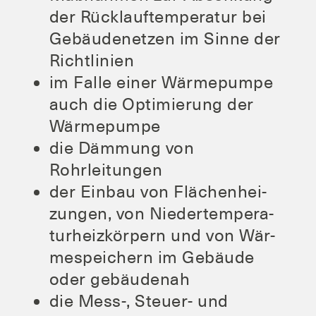
der Rück­lauf­tem­pe­ra­tur bei
Gebäu­den­et­zen im Sin­ne der
Richtlinien
im Fal­le einer Wär­me­pum­pe
auch die Opti­mie­rung der
Wärmepumpe
die Däm­mung von
Rohrleitungen
der Ein­bau von Flä­chen­hei­
zun­gen, von Nie­der­tem­pe­ra­
tur­heiz­kör­pern und von Wär­
me­spei­chern im Gebäu­de
oder gebäudenah
die Mess‑, Steu­er- und