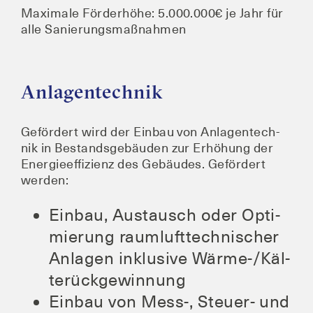
Maxi­ma­le För­der­hö­he: 5.000.000€ je Jahr für
alle Sanierungsmaßnahmen
Anlagentechnik
Geför­dert wird der Ein­bau von Anlagen­tech­
nik in Bestands­ge­bäu­den zur Erhö­hung der
Ener­gie­ef­fi­zi­enz des Gebäu­des. Geför­dert
werden:
Ein­bau, Aus­tausch oder Opti­
mie­rung raum­luft­tech­ni­scher
Anla­gen inklu­si­ve Wär­me-/Käl­
te­rück­ge­win­nung
Ein­bau von Mess‑, Steu­er- und