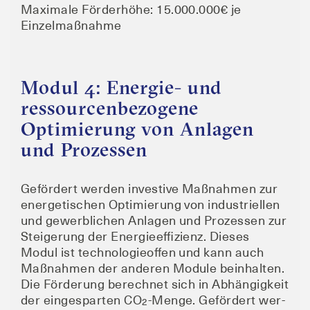
Maxi­ma­le För­der­hö­he: 15.000.000€ je
Einzelmaßnahme
Modul 4: Energie- und
ressourcenbezogene
Optimierung von Anlagen
und Prozessen
Geför­dert wer­den inves­ti­ve Maß­nah­men zur
ener­ge­ti­schen Opti­mie­rung von indus­tri­el­len
und gewerb­li­chen Anla­gen und Pro­zes­sen zur
Stei­ge­rung der Ener­gie­ef­fi­zi­enz. Die­ses
Modul ist tech­no­lo­gie­of­fen und kann auch
Maß­nah­men der ande­ren Modu­le beinhal­ten.
Die För­de­rung berech­net sich in Abhän­gig­keit
der ein­ge­spar­ten CO
-Men­ge. Geför­dert wer­
2