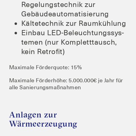
Rege­lungs­tech­nik zur
Gebäudeautomatisierung
Käl­te­tech­nik zur Raumkühlung
Ein­bau LED-Beleuch­tungs­sys­
te­men (nur Kom­plett­tausch,
kein Retrofit)
Maxi­ma­le För­der­quo­te: 15%
Maxi­ma­le För­der­hö­he: 5.000.000€ je Jahr für
alle Sanierungsmaßnahmen
Anlagen zur
Wärmeerzeugung