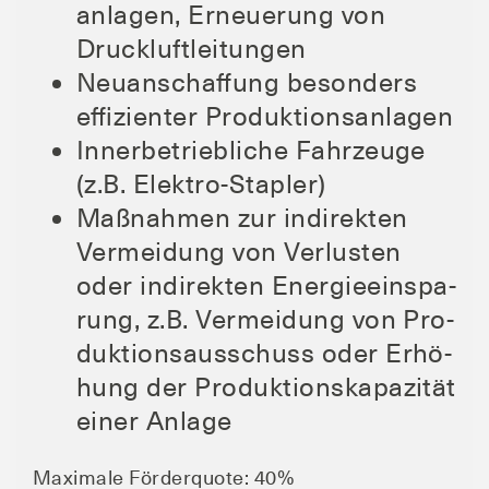
an­la­gen, Erneue­rung von
Druckluftleitungen
Neu­an­schaf­fung beson­ders
effi­zi­en­ter Produktionsanlagen
Inner­be­trieb­li­che Fahr­zeu­ge
(z.B. Elektro-Stapler)
Maß­nah­men zur indi­rek­ten
Ver­mei­dung von Ver­lus­ten
oder indi­rek­ten Ener­gie­ein­spa­
rung, z.B. Ver­mei­dung von Pro­
duk­ti­ons­aus­schuss oder Erhö­
hung der Pro­duk­ti­ons­ka­pa­zi­tät
einer Anlage
Maxi­ma­le För­der­quo­te: 40%