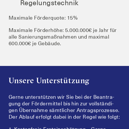
Regelungstechnik
Maxi­ma­le För­der­quo­te: 15%
Maxi­ma­le För­der­hö­he: 5.000.000€ je Jahr für
alle Sanie­rungs­maß­nah­men und maxi­mal
600.000€ je Gebäude.
Unsere Unterstützung
Ger­ne unter­stüt­zen wir Sie bei der Bean­tra­
gung der För­der­mit­tel bis hin zur voll­stän­di­
gen Über­nah­me sämt­li­cher Antrags­pro­zes­se.
Der Ablauf erfolgt dabei in der Regel wie folgt: