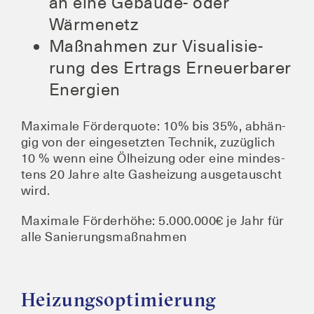
an eine Gebäu­de- oder
Wärmenetz
Maß­nah­men zur Visua­li­sie­
rung des Ertrags Erneu­er­ba­rer
Energien
Maxi­ma­le För­der­quo­te: 10% bis 35%, abhän­
gig von der ein­ge­setz­ten Tech­nik, zuzüg­lich
10 % wenn eine Ölhei­zung oder eine min­des­
tens 20 Jah­re alte Gas­hei­zung aus­ge­tauscht
wird.
Maxi­ma­le För­der­hö­he: 5.000.000€ je Jahr für
alle Sanierungsmaßnahmen
Heizungsoptimierung