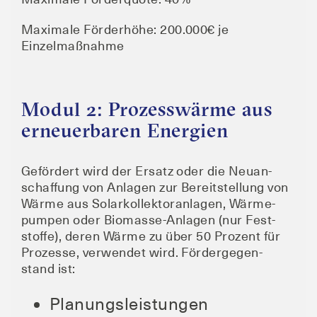
Maxi­ma­le För­der­hö­he: 200.000€ je
Einzelmaßnahme
Modul 2: Prozesswärme aus
erneuerbaren Energien
Geför­dert wird der Ersatz oder die Neu­an­
schaf­fung von Anla­gen zur Bereit­stel­lung von
Wär­me aus Solar­kol­lek­tor­an­la­gen, Wär­me­
pum­pen oder Bio­mas­se-Anla­gen (nur Fest­
stof­fe), deren Wär­me zu über 50 Pro­zent für
Pro­zes­se, ver­wen­det wird. För­der­ge­gen­
stand ist:
Pla­nungs­leis­tun­gen