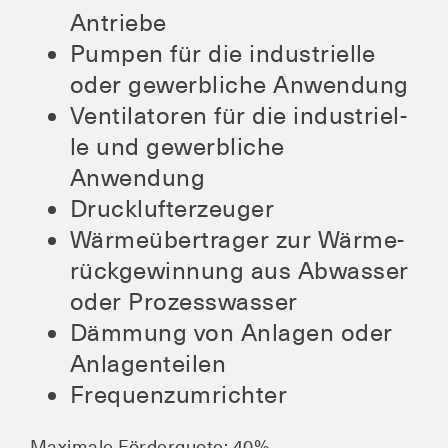
Antriebe
Pum­pen für die indus­tri­el­le
oder gewerb­li­che Anwendung
Ven­ti­la­to­ren für die indus­tri­el­
le und gewerb­li­che
Anwendung
Druck­luft­er­zeu­ger
Wär­me­über­tra­ger zur Wär­me­
rück­ge­win­nung aus Abwas­ser
oder Prozesswasser
Däm­mung von Anla­gen oder
Anlagenteilen
Fre­quenz­um­rich­ter
Maxi­ma­le För­der­quo­te: 40%