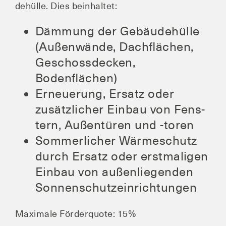
de­hül­le. Dies beinhaltet:
Däm­mung der Gebäu­de­hül­le
(Außen­wän­de, Dach­flä­chen,
Geschoss­de­cken,
Bodenflächen)
Erneue­rung, Ersatz oder
zusätz­li­cher Ein­bau von Fens­
tern, Außen­tü­ren und ‑toren
Som­mer­li­cher Wär­me­schutz
durch Ersatz oder erst­ma­li­gen
Ein­bau von außen­lie­gen­den
Sonnenschutzeinrichtungen
Maxi­ma­le För­der­quo­te: 15%