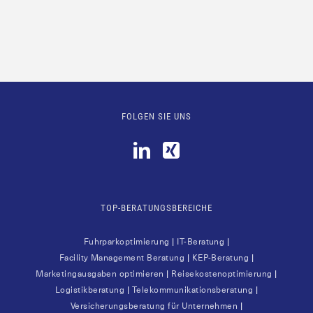
FOLGEN SIE UNS
TOP-BERATUNGSBEREICHE
Fuhr­park­op­ti­mie­rung
|
IT-Bera­tung
|
Faci­li­ty Manage­ment Bera­tung
|
KEP-Bera­tung
|
Mar­ke­ting­aus­ga­ben opti­mie­ren
|
Rei­se­kos­ten­op­ti­mie­rung
|
Logis­tik­be­ra­tung
|
Tele­kom­mu­ni­ka­ti­ons­be­ra­tung
|
Ver­si­che­rungs­be­ra­tung für Unter­neh­men
|