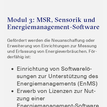
Modul 3: MSR, Sensorik und
Energiemanagement-Software
Geför­dert wer­den die Neu­an­schaf­fung oder
Erwei­te­rung von Ein­rich­tun­gen zur Mes­sung
und Erfas­sung von Ener­gie­ver­bräu­chen. För­
der­fä­hig ist:
Ein­rich­tung von Soft­ware­lö­
sun­gen zur Unter­stüt­zung des
Ener­gie­ma­nage­ments (EnMS)
Erwerb von Lizen­zen zur Nut­
zung einer
Energiemanagement-Software