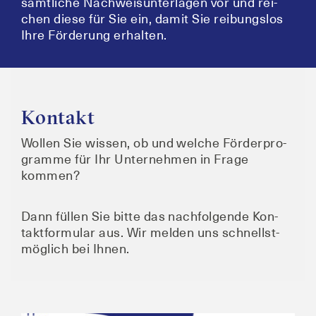
sämt­li­che Nach­weis­un­ter­la­gen vor und rei­
chen die­se für Sie ein, damit Sie rei­bungs­los
Ihre För­de­rung erhalten.
Kontakt
Wol­len Sie wis­sen, ob und wel­che För­der­pro­
gram­me für Ihr Unter­neh­men in Fra­ge
kommen?
Dann fül­len Sie bit­te das nach­fol­gen­de Kon­
takt­for­mu­lar aus. Wir mel­den uns schnellst­
mög­lich bei Ihnen.