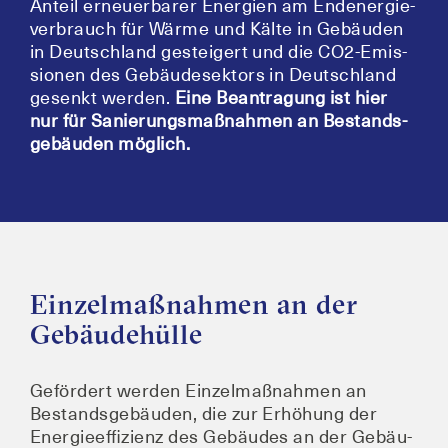
Anteil erneu­er­ba­rer Ener­gien am End­ener­gie­
ver­brauch für Wär­me und Käl­te in Gebäu­den
in Deutsch­land gestei­gert und die CO2-Emis­
sio­nen des Gebäu­de­sek­tors in Deutsch­land
gesenkt wer­den.
Eine Bean­tra­gung ist hier
nur für Sanie­rungs­maß­nah­men an Bestands­
ge­bäu­den möglich.
Einzelmaßnahmen an der
Gebäudehülle
Geför­dert wer­den Ein­zel­maß­nah­men an
Bestands­ge­bäu­den, die zur Erhö­hung der
Ener­gie­ef­fi­zi­enz des Gebäu­des an der Gebäu­