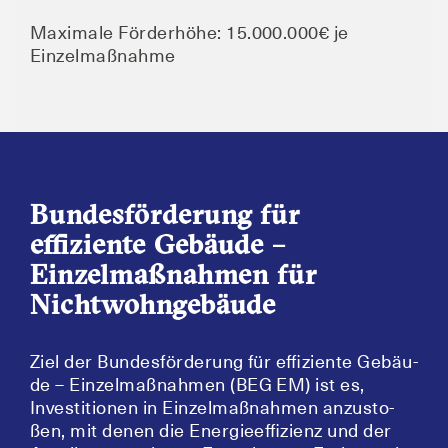
Maxi­ma­le För­der­hö­he: 15.000.000€ je
Einzelmaßnahme
Bundesförderung für
effiziente Gebäude –
Einzelmaßnahmen für
Nichtwohngebäude
Ziel der Bun­des­för­de­rung für effi­zi­en­te Gebäu­
de – Ein­zel­maß­nah­men (BEG EM) ist es,
Inves­ti­tio­nen in Ein­zel­maß­nah­men anzu­sto­
ßen, mit denen die Ener­gie­ef­fi­zi­enz und der