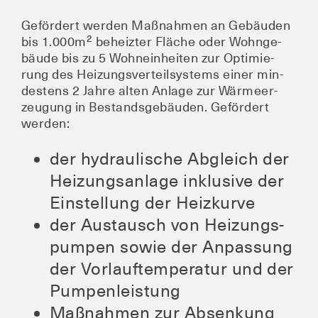
Geför­dert wer­den Maß­nah­men an Gebäu­den
bis 1.000m² beheiz­ter Flä­che oder Wohn­ge­
bäu­de bis zu 5 Wohn­ein­hei­ten zur Opti­mie­
rung des Hei­zungs­ver­teil­sys­tems einer min­
des­tens 2 Jah­re alten Anla­ge zur Wär­me­er­
zeu­gung in Bestands­ge­bäu­den. Geför­dert
werden:
der hydrau­li­sche Abgleich der
Hei­zungs­an­la­ge inklu­si­ve der
Ein­stel­lung der Heizkurve
der Aus­tausch von Hei­zungs­
pum­pen sowie der Anpas­sung
der Vor­lauf­tem­pe­ra­tur und der
Pumpenleistung
Maß­nah­men zur Absen­kung