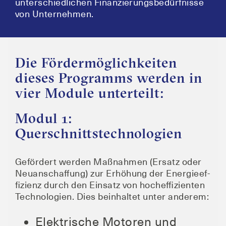
unter­schied­li­chen Finan­zie­rungs­be­dürf­nis­se
von Unternehmen.
Die Fördermöglichkeiten
dieses Programms werden in
vier Module unterteilt:
Modul 1:
Querschnittstechnologien
Geför­dert wer­den Maß­nah­men (Ersatz oder
Neu­an­schaf­fung) zur Erhö­hung der Ener­gie­ef­
fi­zi­enz durch den Ein­satz von hoch­ef­fi­zi­en­ten
Tech­no­lo­gien. Dies beinhal­tet unter anderem:
Elek­tri­sche Moto­ren und