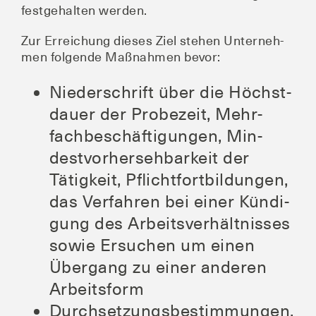
fest­ge­hal­ten werden.
Zur Errei­chung die­ses Ziel ste­hen Unter­neh­
men fol­gen­de Maß­nah­men bevor:
Nie­der­schrift über die Höchst­
dau­er der Pro­be­zeit, Mehr­
fach­be­schäf­ti­gun­gen, Min­
dest­vor­her­seh­bar­keit der
Tätig­keit, Pflicht­fort­bil­dun­gen,
das Ver­fah­ren bei einer Kün­di­
gung des Arbeits­ver­hält­nis­ses
sowie Ersu­chen um einen
Über­gang zu einer ande­ren
Arbeitsform
Durch­set­zungs­be­stim­mun­gen,