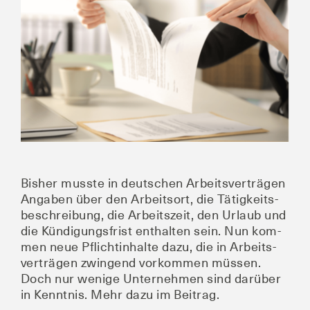
Bild
Bis­her muss­te in deut­schen Arbeits­ver­trä­gen
Anga­ben über den Arbeits­ort, die Tätig­keits­
be­schrei­bung, die Arbeits­zeit, den Urlaub und
die Kün­di­gungs­frist ent­hal­ten sein. Nun kom­
men neue Pflicht­in­hal­te dazu, die in Arbeits­
ver­trä­gen zwin­gend vor­kom­men müs­sen.
Doch nur weni­ge Unter­neh­men sind dar­über
in Kennt­nis. Mehr dazu im Beitrag.