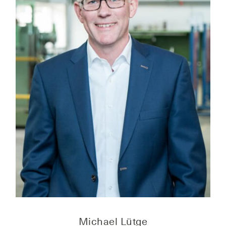
Micha­el Lütge