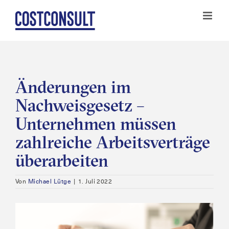
Zum
Inhalt
springen
Änderungen im
Nachweisgesetz –
Unternehmen müssen
zahlreiche Arbeitsverträge
überarbeiten
Von
Michael Lütge
|
1. Juli 2022
Zeige
grösseres