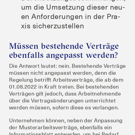
um die Umset­zung die­ser neu­
en Anfor­de­run­gen in der Pra­
xis sicherzustellen
Müssen bestehende Verträge
ebenfalls angepasst werden?
Die Ant­wort lau­tet: nein. Bestehen­de Ver­trä­ge
müs­sen nicht ange­passt wer­den, denn die
Rege­lung betrifft Arbeits­ver­trä­ge, die ab dem
01.08.2022 in Kraft tre­ten. Bei bestehen­den
Ver­trä­gen gilt jedoch, dass Arbeit­neh­men­de
über die Ver­trags­än­de­run­gen unter­rich­tet
wer­den müs­sen, sofern die­se es verlangen.
Unter­neh­men kön­nen, neben der Anpas­sung
der Mus­ter­ar­beits­ver­trä­ge, eben­falls ein
Infor­ma­ti­ons­blatt ent­wer­fen, um bei Bedarf