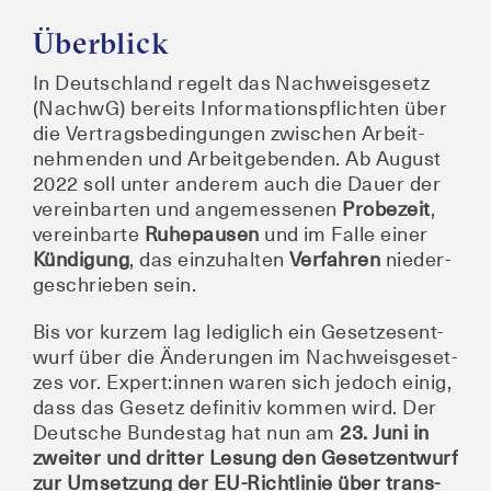
Überblick
In Deutsch­land regelt das Nach­weis­ge­setz
(Nach­wG) bereits Infor­ma­ti­ons­pflich­ten über
die Ver­trags­be­din­gun­gen zwi­schen Arbeit­
neh­men­den und Arbeit­ge­ben­den. Ab August
2022 soll unter ande­rem auch die Dau­er der
ver­ein­bar­ten und ange­mes­se­nen
Pro­be­zeit
,
ver­ein­bar­te
Ruhe­pau­sen
und im Fal­le einer
Kün­di­gung
, das ein­zu­hal­ten
Ver­fah­ren
nie­der­
ge­schrie­ben sein.
Bis vor kur­zem lag ledig­lich ein Geset­zes­ent­
wurf über die Ände­run­gen im Nach­weis­ge­set­
zes vor. Expert:innen waren sich jedoch einig,
dass das Gesetz defi­ni­tiv kom­men wird. Der
Deut­sche Bun­des­tag hat nun am
23. Juni in
zwei­ter und drit­ter Lesung den Gesetz­ent­wurf
zur Umset­zung der EU-Richt­li­nie über trans­