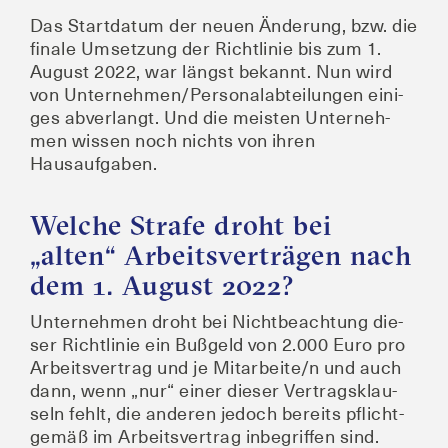
Das Start­da­tum der neu­en Ände­rung, bzw. die
fina­le Umset­zung der Richt­li­nie bis zum 1.
August 2022, war längst bekannt. Nun wird
von Unternehmen/Personalabteilungen eini­
ges abver­langt. Und die meis­ten Unter­neh­
men wis­sen noch nichts von ihren
Hausaufgaben.
Welche Strafe droht bei
„alten“ Arbeitsverträgen nach
dem 1. August 2022?
Unter­neh­men droht bei Nicht­be­ach­tung die­
ser Richt­li­nie ein Buß­geld von 2.000 Euro pro
Arbeits­ver­trag und je Mitarbeite/n und auch
dann, wenn „nur“ einer die­ser Ver­trags­klau­
seln fehlt, die ande­ren jedoch bereits pflicht­
ge­mäß im Arbeits­ver­trag inbe­grif­fen sind.