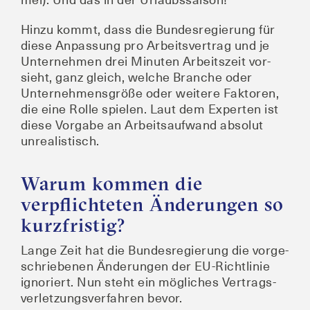
Hin­zu kommt, dass die Bun­des­re­gie­rung für
die­se Anpas­sung pro Arbeits­ver­trag und je
Unter­neh­men drei Minu­ten Arbeits­zeit vor­
sieht, ganz gleich, wel­che Bran­che oder
Unter­neh­mens­grö­ße oder wei­te­re Fak­to­ren,
die eine Rol­le spie­len. Laut dem Exper­ten ist
die­se Vor­ga­be an Arbeits­auf­wand abso­lut
unrealistisch.
Warum kommen die
verpflichteten Änderungen so
kurzfristig?
Lan­ge Zeit hat die Bun­des­re­gie­rung die vor­ge­
schrie­be­nen Ände­run­gen der EU-Richt­li­nie
igno­riert. Nun steht ein mög­li­ches Ver­trags­
ver­let­zungs­ver­fah­ren bevor.