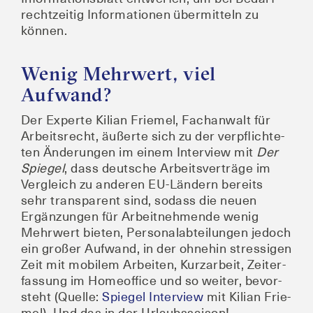
recht­zei­tig Infor­ma­tio­nen über­mit­teln zu
können.
Wenig Mehrwert, viel
Aufwand?
Der Exper­te Kili­an Frie­mel, Fach­an­walt für
Arbeits­recht, äußer­te sich zu der ver­pflich­te­
ten Ände­run­gen im einem Inter­view mit
Der
Spie­gel
, dass deut­sche Arbeits­ver­trä­ge im
Ver­gleich zu ande­ren EU-Län­dern bereits
sehr trans­pa­rent sind, sodass die neu­en
Ergän­zun­gen für Arbeit­neh­men­de wenig
Mehr­wert bie­ten, Per­so­nal­ab­tei­lun­gen jedoch
ein gro­ßer Auf­wand, in der ohne­hin stres­si­gen
Zeit mit mobi­lem Arbei­ten, Kurz­ar­beit, Zeit­er­
fas­sung im Home­of­fice und so wei­ter, bevor­
steht (Quel­le:
Spie­gel Inter­view
mit Kili­an Frie­
mel). Und das in der Urlaubssaison!