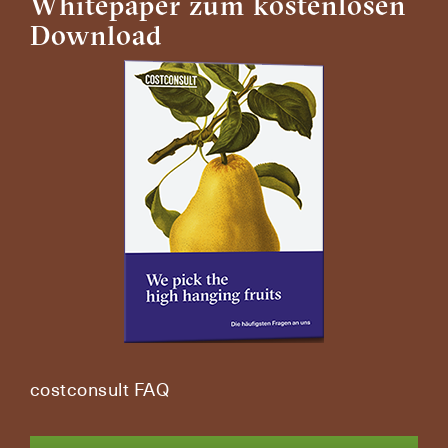
Whitepaper zum kostenlosen
Download
cos­t­con­sult FAQ