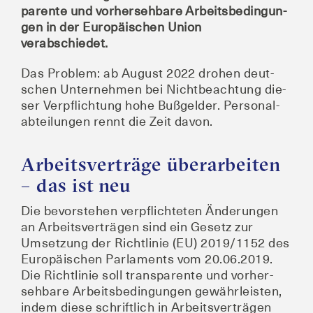
pa­ren­te und vor­her­seh­ba­re Arbeits­be­din­gun­
gen in der Euro­päi­schen Uni­on
verabschiedet.
Das Pro­blem: ab August 2022 dro­hen deut­
schen Unter­neh­men bei Nicht­be­ach­tung die­
ser Ver­pflich­tung hohe Buß­gel­der. Per­so­nal­
ab­tei­lun­gen rennt die Zeit davon.
Arbeitsverträge überarbeiten
– das ist neu
Die bevor­ste­hen ver­pflich­te­ten Ände­run­gen
an Arbeits­ver­trä­gen sind ein Gesetz zur
Umset­zung der Richt­li­nie (EU) 2019/1152 des
Euro­päi­schen Par­la­ments vom 20.06.2019.
Die Richt­li­nie soll trans­pa­ren­te und vor­her­
seh­ba­re Arbeits­be­din­gun­gen gewähr­leis­ten,
indem die­se schrift­lich in Arbeits­ver­trä­gen