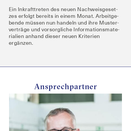
Ein Inkraft­tre­ten des neu­en Nach­weis­ge­set­
zes erfolgt bereits in einem Monat. Arbeit­ge­
ben­de müs­sen nun han­deln und ihre Mus­ter­
ver­trä­ge und vor­sorg­li­che Infor­ma­ti­ons­ma­te­
ria­li­en anhand die­ser neu­en Kri­te­ri­en
ergänzen.
Ansprechpartner